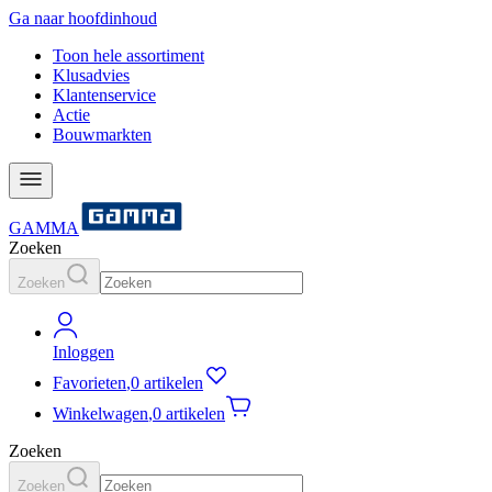
Ga naar hoofdinhoud
Toon hele assortiment
Klusadvies
Klantenservice
Actie
Bouwmarkten
GAMMA
Zoeken
Zoeken
Inloggen
Favorieten
,
0 artikelen
Winkelwagen
,
0 artikelen
Zoeken
Zoeken