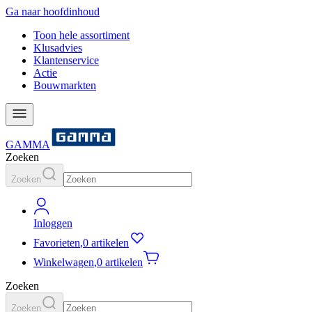
Ga naar hoofdinhoud
Toon hele assortiment
Klusadvies
Klantenservice
Actie
Bouwmarkten
GAMMA
Zoeken
Zoeken
Inloggen
Favorieten
,
0 artikelen
Winkelwagen
,
0 artikelen
Zoeken
Zoeken