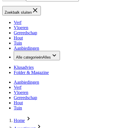
Zoekbalk sluiten
Verf
Vloeren
Gereedschap
Hout
Tuin
Aanbiedingen
Alle categorieën
Alles
Klusadvies
Folder & Magazine
Aanbiedingen
Verf
Vloeren
Gereedschap
Hout
Tuin
Home