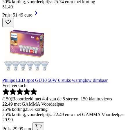
50% korting, voordeelprijs: 25.74 euro met korting
51
.
49
Prijs: 51.49 euro
Philips LED spot GU10 50W 6 stuks warmglow dimbaar
Veel verkocht
(
150
)
Beoordeeld met 4.4 van de 5 sterren, 150 klantreviews
22.49
met GAMMA Voordeelpas
25% korting
25% korting
25% korting, voordeelprijs: 22.49 euro met GAMMA Voordeelpas
29
.
99
Prijs: 29.99 euro