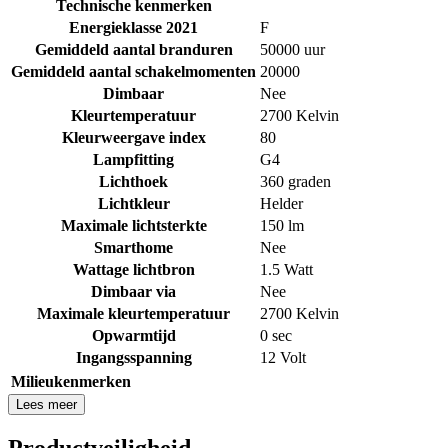
Technische kenmerken
Energieklasse 2021
F
Gemiddeld aantal branduren
50000 uur
Gemiddeld aantal schakelmomenten
20000
Dimbaar
Nee
Kleurtemperatuur
2700 Kelvin
Kleurweergave index
80
Lampfitting
G4
Lichthoek
360 graden
Lichtkleur
Helder
Maximale lichtsterkte
150 lm
Smarthome
Nee
Wattage lichtbron
1.5 Watt
Dimbaar via
Nee
Maximale kleurtemperatuur
2700 Kelvin
Opwarmtijd
0 sec
Ingangsspanning
12 Volt
Milieukenmerken
Lees meer
Productveiligheid