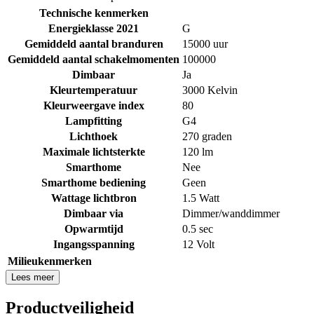
Technische kenmerken
Energieklasse 2021
G
Gemiddeld aantal branduren
15000 uur
Gemiddeld aantal schakelmomenten
100000
Dimbaar
Ja
Kleurtemperatuur
3000 Kelvin
Kleurweergave index
80
Lampfitting
G4
Lichthoek
270 graden
Maximale lichtsterkte
120 lm
Smarthome
Nee
Smarthome bediening
Geen
Wattage lichtbron
1.5 Watt
Dimbaar via
Dimmer/wanddimmer
Opwarmtijd
0.5 sec
Ingangsspanning
12 Volt
Milieukenmerken
Lees meer
Productveiligheid