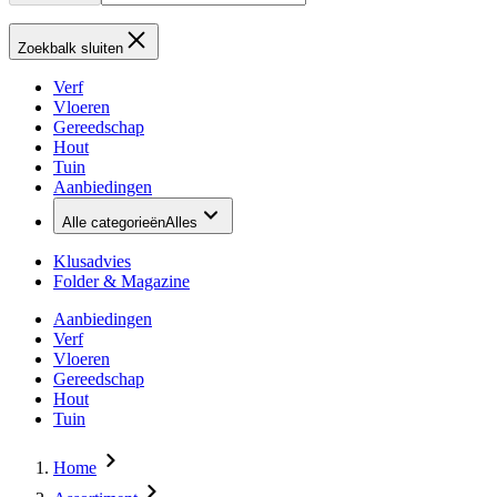
Zoekbalk sluiten
Verf
Vloeren
Gereedschap
Hout
Tuin
Aanbiedingen
Alle categorieën
Alles
Klusadvies
Folder & Magazine
Aanbiedingen
Verf
Vloeren
Gereedschap
Hout
Tuin
Home