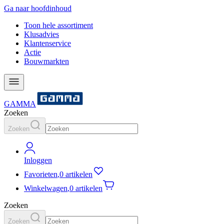
Ga naar hoofdinhoud
Toon hele assortiment
Klusadvies
Klantenservice
Actie
Bouwmarkten
GAMMA
Zoeken
Zoeken
Inloggen
Favorieten
,
0 artikelen
Winkelwagen
,
0 artikelen
Zoeken
Zoeken