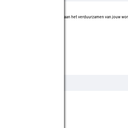
 zeggen dat deze artikelen bijdragen aan het verduurzamen van jouw wo
omen voor subsidie.