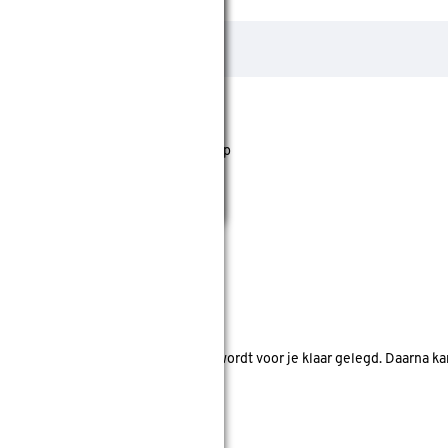
jst staan. Bij Gamma kan je filteren op
nde bouwmarkten bekijken.
d. Je betaalt online en het product wordt voor je klaar gelegd. Daarna k