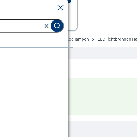
Sluiten
Sluiten
Verlichting
Lichtbronnen
Led lampen
LED lichtbronnen H
 uit deze categorie.