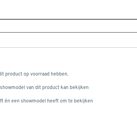
Sluiten
nnen handson
Home
Assortiment
Elektra, verlichting & beveiliging
Je gekozen filters:
aan je winkelwagen
Merk
Handson
it product op voorraad hebben.
 showmodel van dit product kan bekijken
n je winkelwagen:
Toon producten die duurzamer zijn dan vergelijkbare producten
ft én een showmodel heeft om te bekijken
Beter Klussen
(2)
Merk
misgegaan...