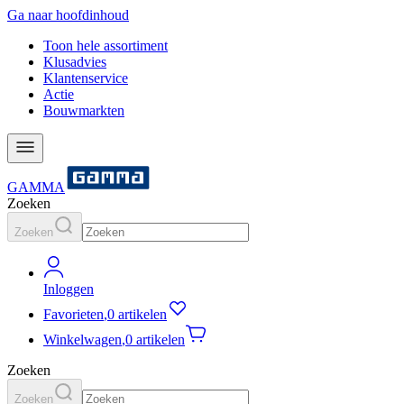
Ga naar hoofdinhoud
Toon hele assortiment
Klusadvies
Klantenservice
Actie
Bouwmarkten
GAMMA
Zoeken
Zoeken
Inloggen
Favorieten
,
0 artikelen
Winkelwagen
,
0 artikelen
Zoeken
Zoeken