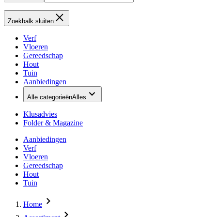
Zoekbalk sluiten
Verf
Vloeren
Gereedschap
Hout
Tuin
Aanbiedingen
Alle categorieën
Alles
Klusadvies
Folder & Magazine
Aanbiedingen
Verf
Vloeren
Gereedschap
Hout
Tuin
Home