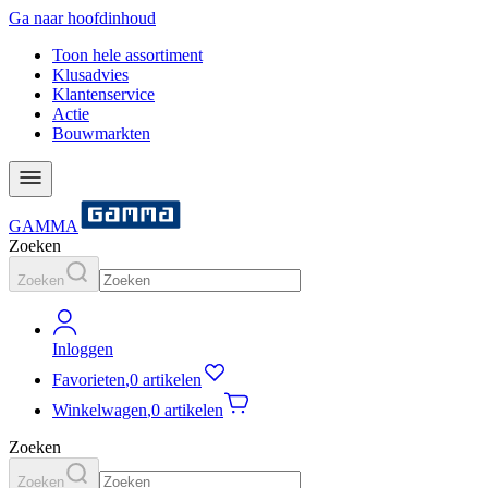
Ga naar hoofdinhoud
Toon hele assortiment
Klusadvies
Klantenservice
Actie
Bouwmarkten
GAMMA
Zoeken
Zoeken
Inloggen
Favorieten
,
0 artikelen
Winkelwagen
,
0 artikelen
Zoeken
Zoeken