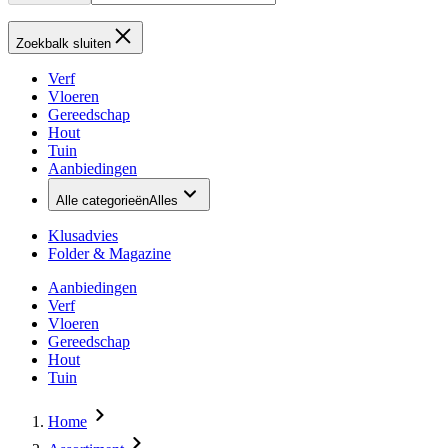
Zoekbalk sluiten
Verf
Vloeren
Gereedschap
Hout
Tuin
Aanbiedingen
Alle categorieën
Alles
Klusadvies
Folder & Magazine
Aanbiedingen
Verf
Vloeren
Gereedschap
Hout
Tuin
Home