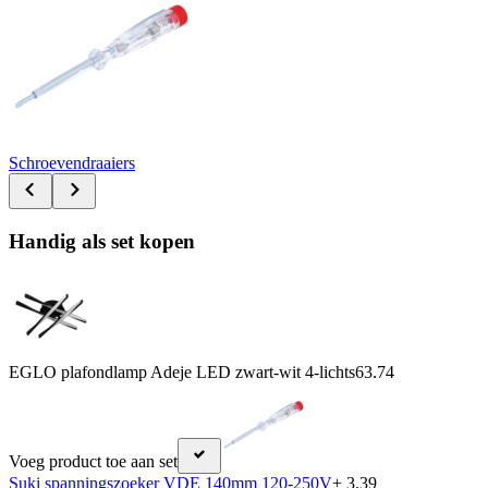
Schroevendraaiers
Handig als set kopen
EGLO plafondlamp Adeje LED zwart-wit 4-lichts
63.74
Voeg product toe aan set
Suki spanningszoeker VDE 140mm 120-250V
+ 3.39