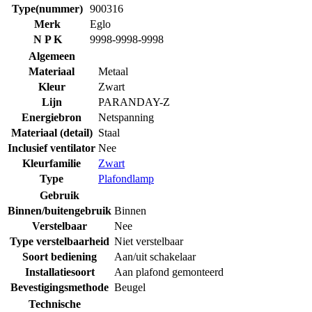
Type(nummer)
900316
Merk
Eglo
N P K
9998-9998-9998
Algemeen
Materiaal
Metaal
Kleur
Zwart
Lijn
PARANDAY-Z
Energiebron
Netspanning
Materiaal (detail)
Staal
Inclusief ventilator
Nee
Kleurfamilie
Zwart
Type
Plafondlamp
Gebruik
Binnen/buitengebruik
Binnen
Verstelbaar
Nee
Type verstelbaarheid
Niet verstelbaar
Soort bediening
Aan/uit schakelaar
Installatiesoort
Aan plafond gemonteerd
Bevestigingsmethode
Beugel
Technische