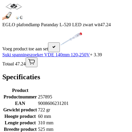
EGLO plafondlamp Paranday L-520 LED zwart wit
47.24
Voeg product toe aan set
Suki spanningszoeker VDE 140mm 120-250V
+ 3.39
Totaal 47.24
Specificaties
Product
Productnummer
257895
EAN
9008606231201
Gewicht product
722 gr
Hoogte product
60 mm
Lengte product
310 mm
Breedte product
525 mm