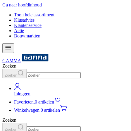
Ga naar hoofdinhoud
Toon hele assortiment
Klusadvies
Klantenservice
Actie
Bouwmarkten
GAMMA
Zoeken
Zoeken
Inloggen
Favorieten
,
0 artikelen
Winkelwagen
,
0 artikelen
Zoeken
Zoeken