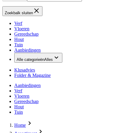
Zoekbalk sluiten
Verf
Vloeren
Gereedschap
Hout
Tuin
Aanbiedingen
Alle categorieën
Alles
Klusadvies
Folder & Magazine
Aanbiedingen
Verf
Vloeren
Gereedschap
Hout
Tuin
Home