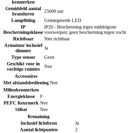
kenmerken
Gemiddeld aantal
25000 uur
branduren
Lampfitting
Geïntegreerde LED
IP
IP20 - Bescherming tegen middelgrote
Beschermingsklasse
voorwerpen; geen bescherming tegen vocht
Richtbaar
Niet richtbaar
Armatuur inclusief
Ja
dimmer
Type sensor
Geen
Geschikt voor in
Nee
vochtige ruimtes
Accessoires
Met afstandsbediening
Nee
Milieukenmerken
Energieklasse
F
PEFC Keurmerk
Nee
Stibat
Nee
Remaining
Inclusief lichtbron
Ja
Aantal lichtpunten
2