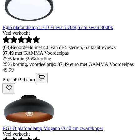
Eglo plafondlamp LED Fueva 5 Ø28,5 cm zwart 3000k
Veel verkocht
(
63
)
Beoordeeld met 4.6 van de 5 sterren, 63 klantreviews
37.49
met GAMMA Voordeelpas
25% korting
25% korting
25% korting, voordeelprijs: 37.49 euro met GAMMA Voordeelpas
49
.
99
Prijs: 49.99 euro
EGLO plafondlamp Mogano Ø 40 cm zwart/koper
Veel verkocht