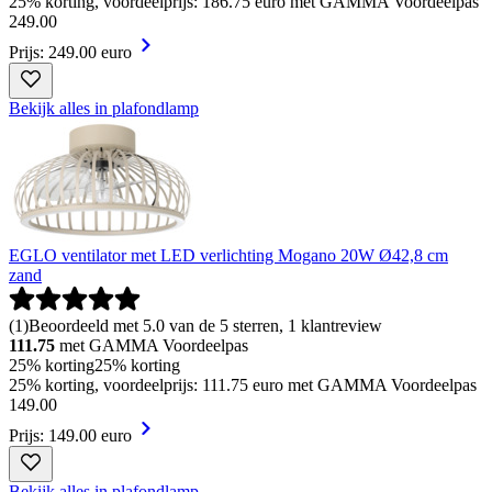
25% korting, voordeelprijs: 186.75 euro met GAMMA Voordeelpas
249
.
00
Prijs: 249.00 euro
Bekijk alles in plafondlamp
EGLO ventilator met LED verlichting Mogano 20W Ø42,8 cm
zand
(
1
)
Beoordeeld met 5.0 van de 5 sterren, 1 klantreview
111.75
met GAMMA Voordeelpas
25% korting
25% korting
25% korting, voordeelprijs: 111.75 euro met GAMMA Voordeelpas
149
.
00
Prijs: 149.00 euro
Bekijk alles in plafondlamp