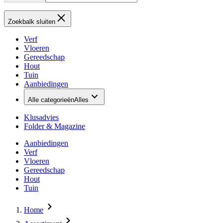
Zoekbalk sluiten
Verf
Vloeren
Gereedschap
Hout
Tuin
Aanbiedingen
Alle categorieën
Alles
Klusadvies
Folder & Magazine
Aanbiedingen
Verf
Vloeren
Gereedschap
Hout
Tuin
Home