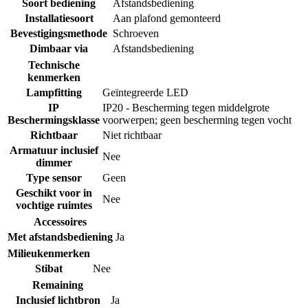
Soort bediening
Afstandsbediening
Installatiesoort
Aan plafond gemonteerd
Bevestigingsmethode
Schroeven
Dimbaar via
Afstandsbediening
Technische
kenmerken
Lampfitting
Geïntegreerde LED
IP
IP20 - Bescherming tegen middelgrote
Beschermingsklasse
voorwerpen; geen bescherming tegen vocht
Richtbaar
Niet richtbaar
Armatuur inclusief
Nee
dimmer
Type sensor
Geen
Geschikt voor in
Nee
vochtige ruimtes
Accessoires
Met afstandsbediening
Ja
Milieukenmerken
Stibat
Nee
Remaining
Inclusief lichtbron
Ja