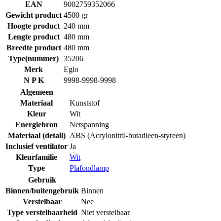
EAN
9002759352066
Gewicht product
4500 gr
Hoogte product
240 mm
Lengte product
480 mm
Breedte product
480 mm
Type(nummer)
35206
Merk
Eglo
N P K
9998-9998-9998
Algemeen
Materiaal
Kunststof
Kleur
Wit
Energiebron
Netspanning
Materiaal (detail)
ABS (Acrylonitril-butadieen-styreen)
Inclusief ventilator
Ja
Kleurfamilie
Wit
Type
Plafondlamp
Gebruik
Binnen/buitengebruik
Binnen
Verstelbaar
Nee
Type verstelbaarheid
Niet verstelbaar