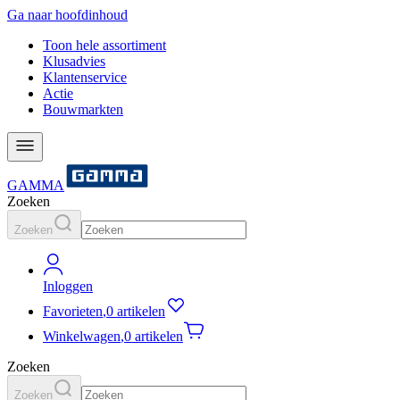
Ga naar hoofdinhoud
Toon hele assortiment
Klusadvies
Klantenservice
Actie
Bouwmarkten
GAMMA
Zoeken
Zoeken
Inloggen
Favorieten
,
0 artikelen
Winkelwagen
,
0 artikelen
Zoeken
Zoeken