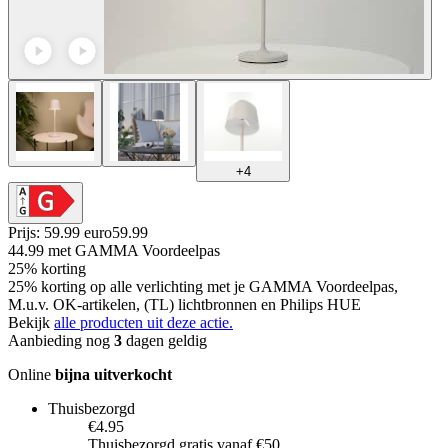
+
4
Prijs: 59.99 euro
59
.
99
44.99
met GAMMA Voordeelpas
25% korting
25% korting op alle verlichting met je GAMMA Voordeelpas,
M.u.v. OK-artikelen, (TL) lichtbronnen en Philips HUE
Bekijk
alle producten uit deze actie.
Aanbieding nog
3
dagen geldig
Online
bijna uitverkocht
Thuisbezorgd
€4.95
Thuisbezorgd gratis vanaf €50