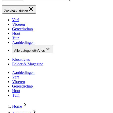
Zoekbalk sluiten
Verf
Vloeren
Gereedschap
Hout
Tuin
Aanbiedingen
Alle categorieën
Alles
Klusadvies
Folder & Magazine
Aanbiedingen
Verf
Vloeren
Gereedschap
Hout
Tuin
Home