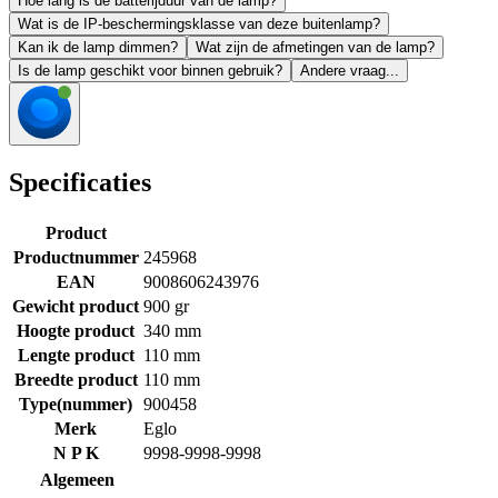
Hoe lang is de batterijduur van de lamp?
Wat is de IP-beschermingsklasse van deze buitenlamp?
Kan ik de lamp dimmen?
Wat zijn de afmetingen van de lamp?
Is de lamp geschikt voor binnen gebruik?
Andere vraag...
Specificaties
Product
Productnummer
245968
EAN
9008606243976
Gewicht product
900 gr
Hoogte product
340 mm
Lengte product
110 mm
Breedte product
110 mm
Type(nummer)
900458
Merk
Eglo
N P K
9998-9998-9998
Algemeen