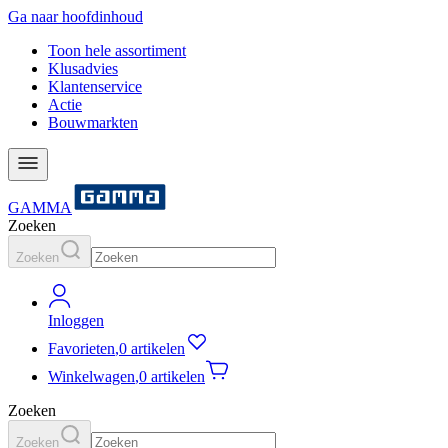
Ga naar hoofdinhoud
Toon hele assortiment
Klusadvies
Klantenservice
Actie
Bouwmarkten
GAMMA
Zoeken
Zoeken
Inloggen
Favorieten
,
0 artikelen
Winkelwagen
,
0 artikelen
Zoeken
Zoeken