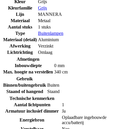
Kleur
Grijs
Kleurfamilie
Grijs
Lijn
MANNERA
Materiaal
Metaal
Aantal stuks
1 stuks
Type
Buitenlampen
Materiaal (detail)
Aluminium
Afwerking
Verzinkt
Lichtrichting
Omlaag
Afmetingen
Inbouwdiepte
0 mm
Max. hoogte na verstellen
340 cm
Gebruik
Binnen/buitengebruik
Buiten
Staand of hangend
Staand
Technische kenmerken
Aantal lichtpunten
1
Armatuur inclusief dimmer
Ja
Oplaadbare ingebouwde
Energiebron
accu/batterij
Verstelbaar
Nee