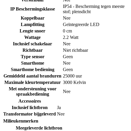
IP54 - Bescherming tegen meeste
IP Beschermingsklasse
stof; plensdicht
Koppelbaar
Nee
Lampfitting
Geïntegreerde LED
Lengte snoer
0 cm
Wattage
2.2 Watt
Inclusief schakelaar
Nee
Richtbaar
Niet richtbaar
Type sensor
Geen
Smarthome
Nee
Smarthome bediening
Geen
Gemiddeld aantal branduren
25000 uur
Maximale kleurtemperatuur
3000 Kelvin
Met ondersteuning voor
Nee
spraakbediening
Accessoires
Inclusief lichtbron
Ja
Transformator bijgeleverd
Nee
Milieukenmerken
Meegeleverde lichtbron