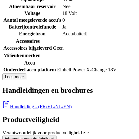
Afneembaar reservoir
Nee
Voltage
18 Volt
Aantal meegeleverde accu's
0
Batterijcontrolefunctie
Ja
Energiebron
Accu/batterij
Accessoires
Accessoires bijgeleverd
Geen
Milieukenmerken
Accu
Onderdeel accu platform
Einhell Power X-Change 18V
Lees meer
Handleidingen en brochures
Handleiding
- (
FR/VL/NL/EN
)
Productveiligheid
Verantwoordelijk voor productveiligheid zie
informatie over de fabrikant