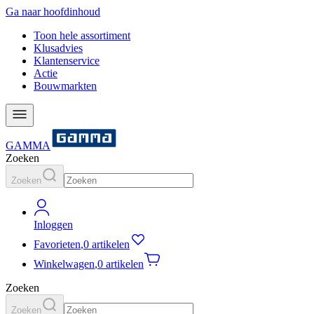
Ga naar hoofdinhoud
Toon hele assortiment
Klusadvies
Klantenservice
Actie
Bouwmarkten
GAMMA
Zoeken
Zoeken
Inloggen
Favorieten
,
0 artikelen
Winkelwagen
,
0 artikelen
Zoeken
Zoeken