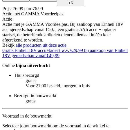
+
6
Prijs: 76.99 euro
76
.
99
Actie
met GAMMA Voordeelpas
Actie
Actie met je GAMMA Voordeelpas, Bij aankoop van Einhell 18V
accugereedschap vanaf €50,-, een gratis 2.5Ah accu + oplader
startset, de betreffende artikelen dienen allemaal in één keer
afgerekend te worden.
Bekijk
alle producten uit deze actie.
Gratis Einhell 18V accu+lader t.w.v. €29,99 bij aankoop van Einhell
18V gereedschap vanaf €49,99
Online
bijna uitverkocht
Thuisbezorgd
gratis
Voor 21:00 besteld, morgen in huis
Bezorgd in bouwmarkt
gratis
Voorraad in de bouwmarkt
Selecteer jouw bouwmarkt om de voorraad in de winkel te