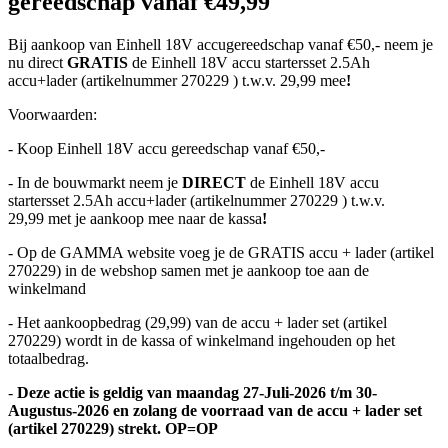
gereedschap vanaf €49,99
Bij aankoop van Einhell 18V accugereedschap vanaf €50,- neem je
nu direct
GRATIS
de Einhell 18V accu startersset 2.5Ah
accu+lader (artikelnummer 270229 ) t.w.v. 29,99 mee
!
Voorwaarden:
- Koop Einhell 18V accu gereedschap vanaf €50,-
- In de bouwmarkt neem je
DIRECT
de Einhell 18V accu
startersset 2.5Ah accu+lader (artikelnummer 270229 ) t.w.v.
29,99 met je aankoop mee naar de kassa
!
- Op de GAMMA website voeg je de GRATIS accu + lader (artikel
270229) in de webshop samen met je aankoop toe aan de
winkelmand
- Het aankoopbedrag (29,99) van de accu + lader set (artikel
270229) wordt in de kassa of winkelmand ingehouden op het
totaalbedrag.
-
Deze actie is geldig van maandag 27-Juli-2026 t/m 30-
Augustus-2026 en zolang de voorraad van de accu + lader set
(artikel 270229) strekt. OP=OP