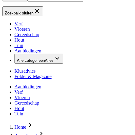
Zoekbalk sluiten
Verf
Vloeren
Gereedschap
Hout
Tuin
Aanbiedingen
Alle categorieën
Alles
Klusadvies
Folder & Magazine
Aanbiedingen
Verf
Vloeren
Gereedschap
Hout
Tuin
Home