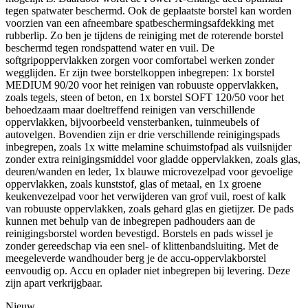
tegen spatwater beschermd. Ook de geplaatste borstel kan worden
voorzien van een afneembare spatbeschermingsafdekking met
rubberlip. Zo ben je tijdens de reiniging met de roterende borstel
beschermd tegen rondspattend water en vuil. De
softgripoppervlakken zorgen voor comfortabel werken zonder
wegglijden. Er zijn twee borstelkoppen inbegrepen: 1x borstel
MEDIUM 90/20 voor het reinigen van robuuste oppervlakken,
zoals tegels, steen of beton, en 1x borstel SOFT 120/50 voor het
behoedzaam maar doeltreffend reinigen van verschillende
oppervlakken, bijvoorbeeld vensterbanken, tuinmeubels of
autovelgen. Bovendien zijn er drie verschillende reinigingspads
inbegrepen, zoals 1x witte melamine schuimstofpad als vuilsnijder
zonder extra reinigingsmiddel voor gladde oppervlakken, zoals glas,
deuren/wanden en leder, 1x blauwe microvezelpad voor gevoelige
oppervlakken, zoals kunststof, glas of metaal, en 1x groene
keukenvezelpad voor het verwijderen van grof vuil, roest of kalk
van robuuste oppervlakken, zoals gehard glas en gietijzer. De pads
kunnen met behulp van de inbegrepen padhouders aan de
reinigingsborstel worden bevestigd. Borstels en pads wissel je
zonder gereedschap via een snel- of klittenbandsluiting. Met de
meegeleverde wandhouder berg je de accu-oppervlakborstel
eenvoudig op. Accu en oplader niet inbegrepen bij levering. Deze
zijn apart verkrijgbaar.
Nieuw