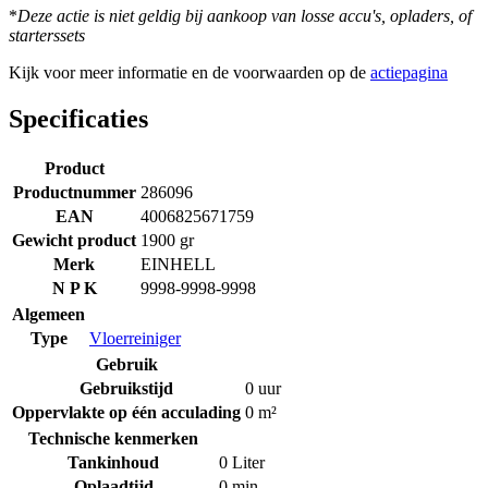
*
Deze actie is niet geldig bij aankoop van losse accu's, opladers, of
starterssets
Kijk voor meer informatie en de voorwaarden op de
actiepagina
Specificaties
Product
Productnummer
286096
EAN
4006825671759
Gewicht product
1900 gr
Merk
EINHELL
N P K
9998-9998-9998
Algemeen
Type
Vloerreiniger
Gebruik
Gebruikstijd
0 uur
Oppervlakte op één acculading
0 m²
Technische kenmerken
Tankinhoud
0 Liter
Oplaadtijd
0 min