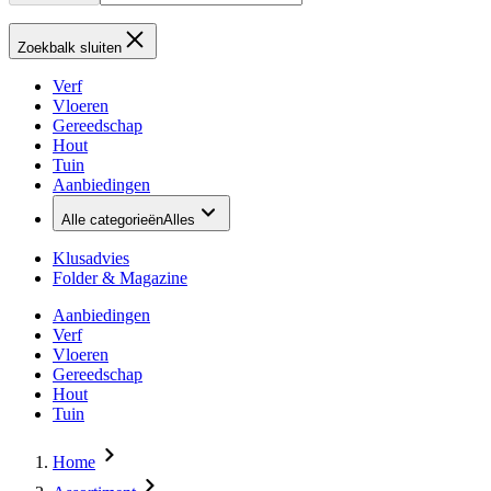
Zoekbalk sluiten
Verf
Vloeren
Gereedschap
Hout
Tuin
Aanbiedingen
Alle categorieën
Alles
Klusadvies
Folder & Magazine
Aanbiedingen
Verf
Vloeren
Gereedschap
Hout
Tuin
Home