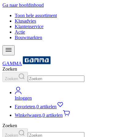
Ga naar hoofdinhoud
Toon hele assortiment
Klusadvies
Klantenservice
Actie
Bouwmarkten
GAMMA
Zoeken
Zoeken
Inloggen
Favorieten
,
0 artikelen
Winkelwagen
,
0 artikelen
Zoeken
Zoeken