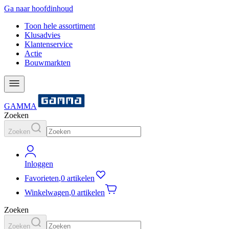
Ga naar hoofdinhoud
Toon hele assortiment
Klusadvies
Klantenservice
Actie
Bouwmarkten
GAMMA
Zoeken
Zoeken
Inloggen
Favorieten
,
0 artikelen
Winkelwagen
,
0 artikelen
Zoeken
Zoeken