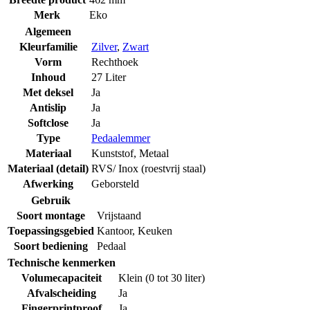
Merk
Eko
Algemeen
Kleurfamilie
Zilver
,
Zwart
Vorm
Rechthoek
Inhoud
27 Liter
Met deksel
Ja
Antislip
Ja
Softclose
Ja
Type
Pedaalemmer
Materiaal
Kunststof
,
Metaal
Materiaal (detail)
RVS/ Inox (roestvrij staal)
Afwerking
Geborsteld
Gebruik
Soort montage
Vrijstaand
Toepassingsgebied
Kantoor
,
Keuken
Soort bediening
Pedaal
Technische kenmerken
Volumecapaciteit
Klein (0 tot 30 liter)
Afvalscheiding
Ja
Fingerprintproof
Ja