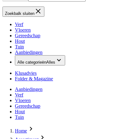
Zoekbalk sluiten
Verf
Vloeren
Gereedschap
Hout
Tuin
Aanbiedingen
Alle categorieën
Alles
Klusadvies
Folder & Magazine
Aanbiedingen
Verf
Vloeren
Gereedschap
Hout
Tuin
Home