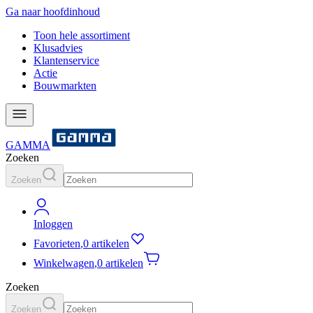
Ga naar hoofdinhoud
Toon hele assortiment
Klusadvies
Klantenservice
Actie
Bouwmarkten
GAMMA
Zoeken
Zoeken
Inloggen
Favorieten
,
0 artikelen
Winkelwagen
,
0 artikelen
Zoeken
Zoeken