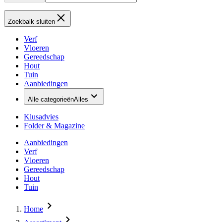
Zoekbalk sluiten
Verf
Vloeren
Gereedschap
Hout
Tuin
Aanbiedingen
Alle categorieën
Alles
Klusadvies
Folder & Magazine
Aanbiedingen
Verf
Vloeren
Gereedschap
Hout
Tuin
Home