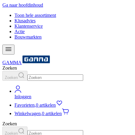
Ga naar hoofdinhoud
Toon hele assortiment
Klusadvies
Klantenservice
Actie
Bouwmarkten
GAMMA
Zoeken
Zoeken
Inloggen
Favorieten
,
0 artikelen
Winkelwagen
,
0 artikelen
Zoeken
Zoeken