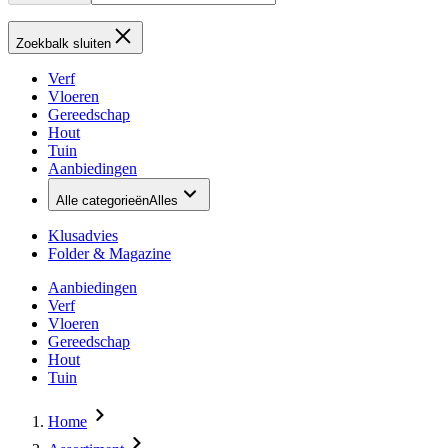
Zoekbalk sluiten
Verf
Vloeren
Gereedschap
Hout
Tuin
Aanbiedingen
Alle categorieën
Alles
Klusadvies
Folder & Magazine
Aanbiedingen
Verf
Vloeren
Gereedschap
Hout
Tuin
Home