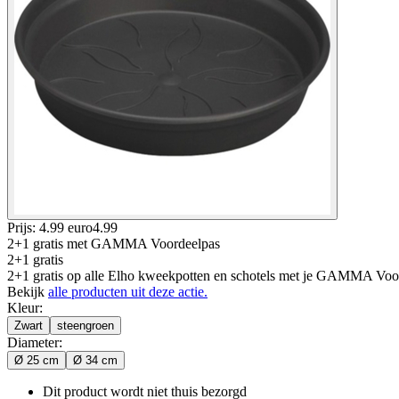
Prijs: 4.99 euro
4
.
99
2+1 gratis
met GAMMA Voordeelpas
2+1 gratis
2+1 gratis op alle Elho kweekpotten en schotels met je GAMMA Voord
Bekijk
alle producten uit deze actie.
Kleur
:
Zwart
steengroen
Diameter
:
Ø 25 cm
Ø 34 cm
Dit product wordt niet thuis bezorgd