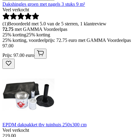
Dakshingles groen met nagels 3 stuks 9 m²
Veel verkocht
(
1
)
Beoordeeld met 5.0 van de 5 sterren, 1 klantreview
72.75
met GAMMA Voordeelpas
25% korting
25% korting
25% korting, voordeelprijs: 72.75 euro met GAMMA Voordeelpas
97
.
00
Prijs: 97.00 euro
EPDM dakpakket tbv tuinhuis 250x300 cm
Veel verkocht
219
.
00