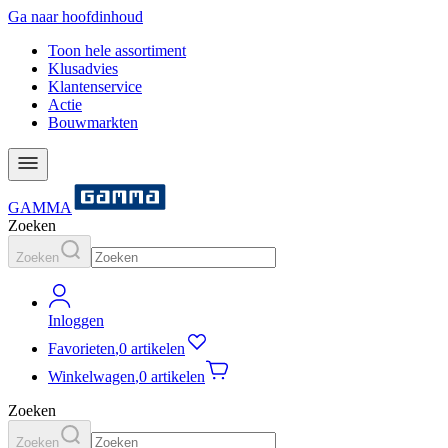
Ga naar hoofdinhoud
Toon hele assortiment
Klusadvies
Klantenservice
Actie
Bouwmarkten
GAMMA
Zoeken
Zoeken
Inloggen
Favorieten
,
0 artikelen
Winkelwagen
,
0 artikelen
Zoeken
Zoeken