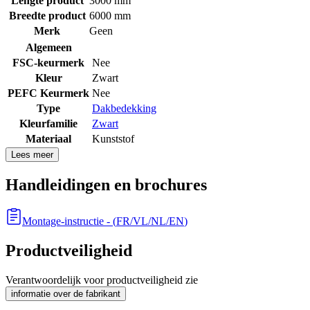
Lengte product
3000 mm
Breedte product
6000 mm
Merk
Geen
Algemeen
FSC-keurmerk
Nee
Kleur
Zwart
PEFC Keurmerk
Nee
Type
Dakbedekking
Kleurfamilie
Zwart
Materiaal
Kunststof
Lees meer
Handleidingen en brochures
Montage-instructie
- (
FR/VL/NL/EN
)
Productveiligheid
Verantwoordelijk voor productveiligheid zie
informatie over de fabrikant