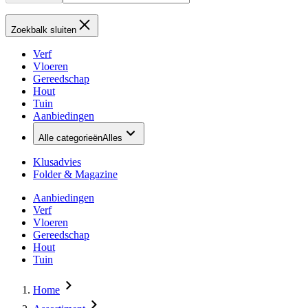
Zoekbalk sluiten
Verf
Vloeren
Gereedschap
Hout
Tuin
Aanbiedingen
Alle categorieën
Alles
Klusadvies
Folder & Magazine
Aanbiedingen
Verf
Vloeren
Gereedschap
Hout
Tuin
Home