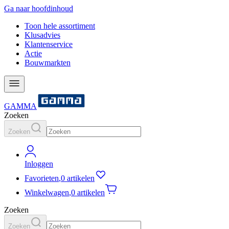
Ga naar hoofdinhoud
Toon hele assortiment
Klusadvies
Klantenservice
Actie
Bouwmarkten
GAMMA
Zoeken
Zoeken
Inloggen
Favorieten
,
0 artikelen
Winkelwagen
,
0 artikelen
Zoeken
Zoeken