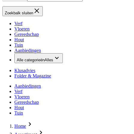
Zoekbalk sluiten
Verf
Vloeren
Gereedschap
Hout
Tuin
Aanbiedingen
Alle categorieën
Alles
Klusadvies
Folder & Magazine
Aanbiedingen
Verf
Vloeren
Gereedschap
Hout
Tuin
Home