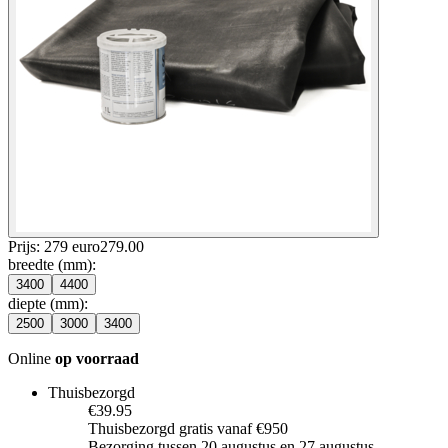
Prijs: 279 euro
279
.
00
breedte (mm)
:
3400
4400
diepte (mm)
:
2500
3000
3400
Online
op voorraad
Thuisbezorgd
€39.95
Thuisbezorgd gratis vanaf €950
Bezorging tussen 20 augustus en 27 augustus