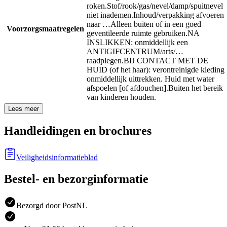
roken.
Stof/rook/gas/nevel/damp/spuitnevel
niet inademen.
Inhoud/verpakking afvoeren
naar …
Alleen buiten of in een goed
Voorzorgsmaatregelen
geventileerde ruimte gebruiken.
NA
INSLIKKEN: onmiddellijk een
ANTIGIFCENTRUM/arts/…
raadplegen.
BIJ CONTACT MET DE
HUID (of het haar): verontreinigde kleding
onmiddellijk uittrekken. Huid met water
afspoelen [of afdouchen].
Buiten het bereik
van kinderen houden.
Lees meer
Handleidingen en brochures
Veiligheidsinformatieblad
Bestel- en bezorginformatie
Bezorgd door PostNL