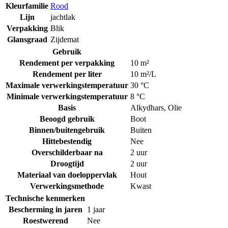
Kleurfamilie
Rood
Lijn
jachtlak
Verpakking
Blik
Glansgraad
Zijdemat
Gebruik
Rendement per verpakking
10 m²
Rendement per liter
10 m²/L
Maximale verwerkingstemperatuur
30 °C
Minimale verwerkingstemperatuur
8 °C
Basis
Alkydhars
,
Olie
Beoogd gebruik
Boot
Binnen/buitengebruik
Buiten
Hittebestendig
Nee
Overschilderbaar na
2 uur
Droogtijd
2 uur
Materiaal van doeloppervlak
Hout
Verwerkingsmethode
Kwast
Technische kenmerken
Bescherming in jaren
1 jaar
Roestwerend
Nee