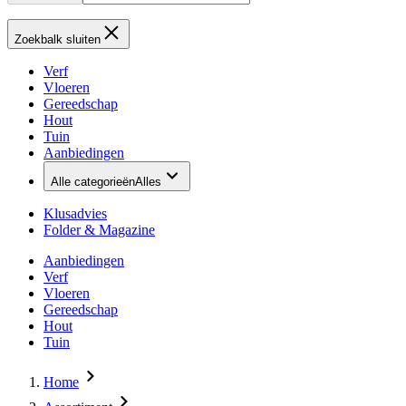
Zoekbalk sluiten
Verf
Vloeren
Gereedschap
Hout
Tuin
Aanbiedingen
Alle categorieën
Alles
Klusadvies
Folder & Magazine
Aanbiedingen
Verf
Vloeren
Gereedschap
Hout
Tuin
Home