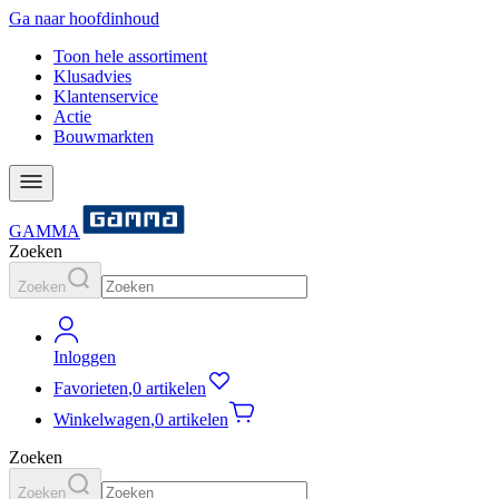
Ga naar hoofdinhoud
Toon hele assortiment
Klusadvies
Klantenservice
Actie
Bouwmarkten
GAMMA
Zoeken
Zoeken
Inloggen
Favorieten
,
0 artikelen
Winkelwagen
,
0 artikelen
Zoeken
Zoeken