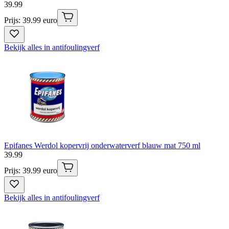
39
.
99
Prijs: 39.99 euro
Bekijk alles in antifoulingverf
Epifanes Werdol kopervrij onderwaterverf blauw mat 750 ml
39
.
99
Prijs: 39.99 euro
Bekijk alles in antifoulingverf