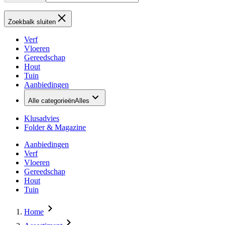
Zoekbalk sluiten
Verf
Vloeren
Gereedschap
Hout
Tuin
Aanbiedingen
Alle categorieën
Alles
Klusadvies
Folder & Magazine
Aanbiedingen
Verf
Vloeren
Gereedschap
Hout
Tuin
Home