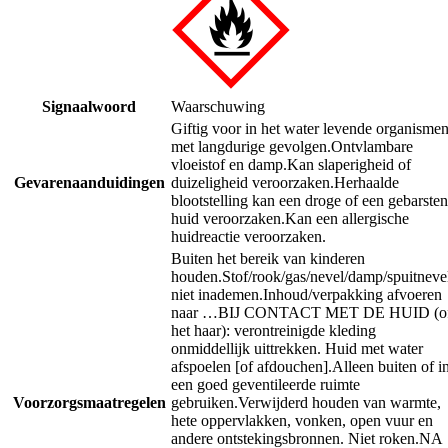
Signaalwoord
Waarschuwing
Giftig voor in het water levende organismen
met langdurige gevolgen.
Ontvlambare
vloeistof en damp.
Kan slaperigheid of
Gevarenaanduidingen
duizeligheid veroorzaken.
Herhaalde
blootstelling kan een droge of een gebarsten
huid veroorzaken.
Kan een allergische
huidreactie veroorzaken.
Buiten het bereik van kinderen
houden.
Stof/rook/gas/nevel/damp/spuitneve
niet inademen.
Inhoud/verpakking afvoeren
naar …
BIJ CONTACT MET DE HUID (o
het haar): verontreinigde kleding
onmiddellijk uittrekken. Huid met water
afspoelen [of afdouchen].
Alleen buiten of i
een goed geventileerde ruimte
Voorzorgsmaatregelen
gebruiken.
Verwijderd houden van warmte,
hete oppervlakken, vonken, open vuur en
andere ontstekingsbronnen. Niet roken.
NA