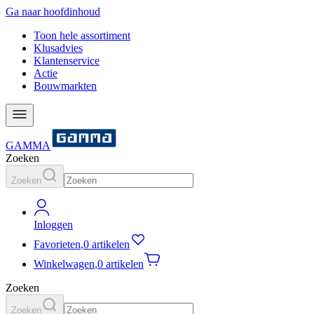
Ga naar hoofdinhoud
Toon hele assortiment
Klusadvies
Klantenservice
Actie
Bouwmarkten
GAMMA
Zoeken
Zoeken
Inloggen
Favorieten
,
0 artikelen
Winkelwagen
,
0 artikelen
Zoeken
Zoeken