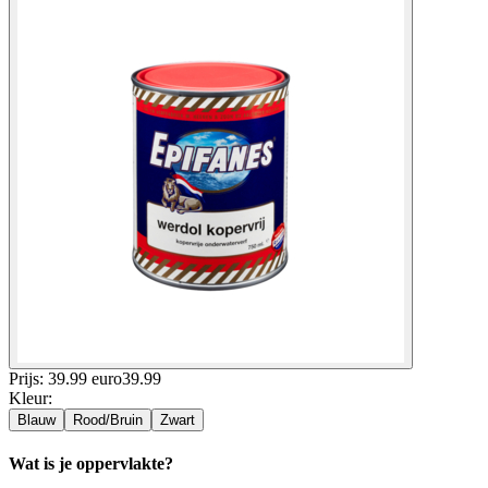
Prijs: 39.99 euro
39
.
99
Kleur
:
Blauw
Rood/Bruin
Zwart
Wat is je oppervlakte?