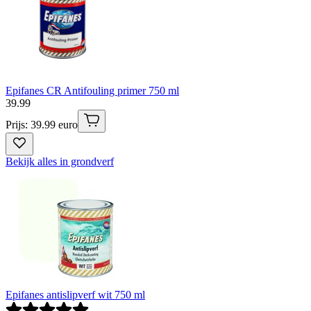
Epifanes CR Antifouling primer 750 ml
39
.
99
Prijs: 39.99 euro
Bekijk alles in grondverf
Epifanes antislipverf wit 750 ml