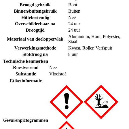
Beoogd gebruik
Boot
Binnen/buitengebruik
Buiten
Hittebestendig
Nee
Overschilderbaar na
24 uur
Droogtijd
24 uur
Aluminium
,
Hout
,
Polyester
,
Materiaal van doeloppervlak
Staal
Verwerkingsmethode
Kwast
,
Roller
,
Verfspuit
Stofdroog na
8 uur
Technische kenmerken
Roestwerend
Nee
Substantie
Vloeistof
Etiketinformatie
Gevarenpictogrammen