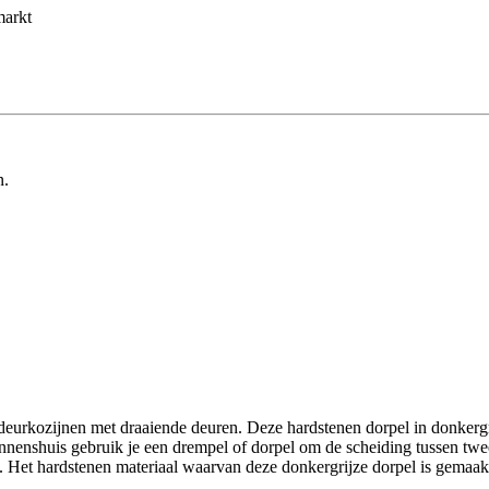
markt
n.
f deurkozijnen met draaiende deuren. Deze hardstenen dorpel in donkergr
Binnenshuis gebruik je een drempel of dorpel om de scheiding tussen twe
p. Het hardstenen materiaal waarvan deze donkergrijze dorpel is gemaak