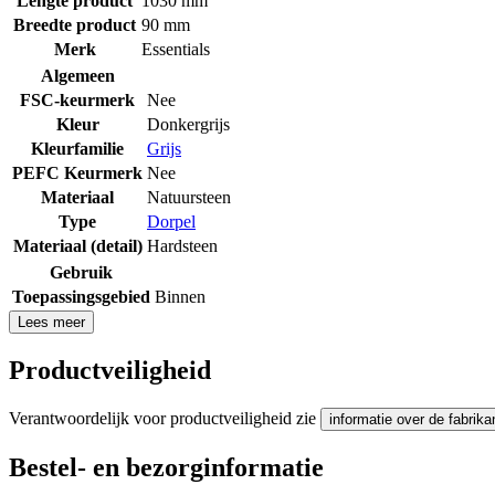
Lengte product
1030 mm
Breedte product
90 mm
Merk
Essentials
Algemeen
FSC-keurmerk
Nee
Kleur
Donkergrijs
Kleurfamilie
Grijs
PEFC Keurmerk
Nee
Materiaal
Natuursteen
Type
Dorpel
Materiaal (detail)
Hardsteen
Gebruik
Toepassingsgebied
Binnen
Lees meer
Productveiligheid
Verantwoordelijk voor productveiligheid zie
informatie over de fabrika
Bestel- en bezorginformatie