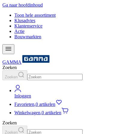
Ga naar hoofdinhoud
Toon hele assortiment
Klusadvies
Klantenservice
Actie
Bouwmarkten
GAMMA
Zoeken
Zoeken
Inloggen
Favorieten
,
0 artikelen
Winkelwagen
,
0 artikelen
Zoeken
Zoeken