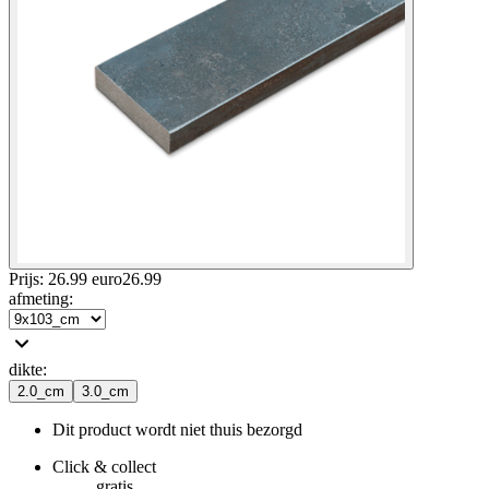
Prijs: 26.99 euro
26
.
99
afmeting
:
dikte
:
2.0_cm
3.0_cm
Dit product wordt niet thuis bezorgd
Click & collect
gratis