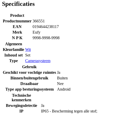
Specificaties
Product
Productnummer
366551
EAN
0194644238117
Merk
Eufy
N P K
9998-9998-9998
Algemeen
Kleurfamilie
Wit
Inhoud set
Set
Type
Camerasysteem
Gebruik
Geschikt voor vochtige ruimtes
Ja
Binnen/buitengebruik
Buiten
Draaibaar
Nee
Type app besturingssysteem
Android
Technische
kenmerken
Bewegingsdetectie
Ja
IP
IP65 - Bescherming tegen alle stof;