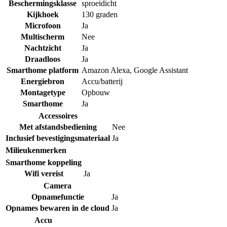
Beschermingsklasse
sproeidicht
Kijkhoek
130 graden
Microfoon
Ja
Multischerm
Nee
Nachtzicht
Ja
Draadloos
Ja
Smarthome platform
Amazon Alexa
,
Google Assistant
Energiebron
Accu/batterij
Montagetype
Opbouw
Smarthome
Ja
Accessoires
Met afstandsbediening
Nee
Inclusief bevestigingsmateriaal
Ja
Milieukenmerken
Smarthome koppeling
Wifi vereist
Ja
Camera
Opnamefunctie
Ja
Opnames bewaren in de cloud
Ja
Accu