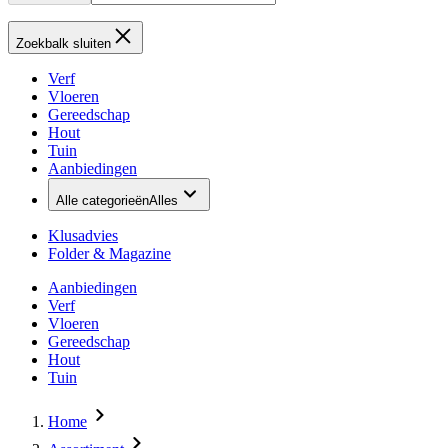
Zoekbalk sluiten
Verf
Vloeren
Gereedschap
Hout
Tuin
Aanbiedingen
Alle categorieën
Alles
Klusadvies
Folder & Magazine
Aanbiedingen
Verf
Vloeren
Gereedschap
Hout
Tuin
Home