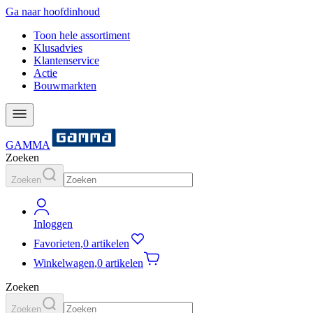
Ga naar hoofdinhoud
Toon hele assortiment
Klusadvies
Klantenservice
Actie
Bouwmarkten
GAMMA
Zoeken
Zoeken
Inloggen
Favorieten
,
0 artikelen
Winkelwagen
,
0 artikelen
Zoeken
Zoeken