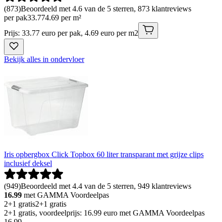
(
873
)
Beoordeeld met 4.6 van de 5 sterren, 873 klantreviews
per pak
33
.
77
4.69 per m²
Prijs: 33.77 euro per pak, 4.69 euro per m2
Bekijk alles in ondervloer
Iris opbergbox Click Topbox 60 liter transparant met grijze clips
inclusief deksel
(
949
)
Beoordeeld met 4.4 van de 5 sterren, 949 klantreviews
16.99
met GAMMA Voordeelpas
2+1 gratis
2+1 gratis
2+1 gratis, voordeelprijs: 16.99 euro met GAMMA Voordeelpas
16
.
99