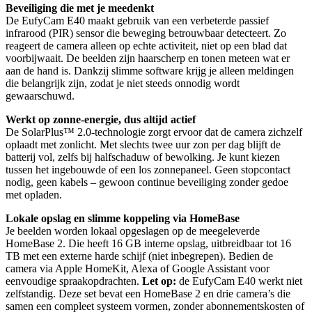
Beveiliging die met je meedenkt
De EufyCam E40 maakt gebruik van een verbeterde passief
infrarood (PIR) sensor die beweging betrouwbaar detecteert. Zo
reageert de camera alleen op echte activiteit, niet op een blad dat
voorbijwaait. De beelden zijn haarscherp en tonen meteen wat er
aan de hand is. Dankzij slimme software krijg je alleen meldingen
die belangrijk zijn, zodat je niet steeds onnodig wordt
gewaarschuwd.
Werkt op zonne-energie, dus altijd actief
De SolarPlus™ 2.0-technologie zorgt ervoor dat de camera zichzelf
oplaadt met zonlicht. Met slechts twee uur zon per dag blijft de
batterij vol, zelfs bij halfschaduw of bewolking. Je kunt kiezen
tussen het ingebouwde of een los zonnepaneel. Geen stopcontact
nodig, geen kabels – gewoon continue beveiliging zonder gedoe
met opladen.
Lokale opslag en slimme koppeling via HomeBase
Je beelden worden lokaal opgeslagen op de meegeleverde
HomeBase 2. Die heeft 16 GB interne opslag, uitbreidbaar tot 16
TB met een externe harde schijf (niet inbegrepen). Bedien de
camera via Apple HomeKit, Alexa of Google Assistant voor
eenvoudige spraakopdrachten.
Let op:
de EufyCam E40 werkt niet
zelfstandig. Deze set bevat een HomeBase 2 en drie camera’s die
samen een compleet systeem vormen, zonder abonnementskosten of