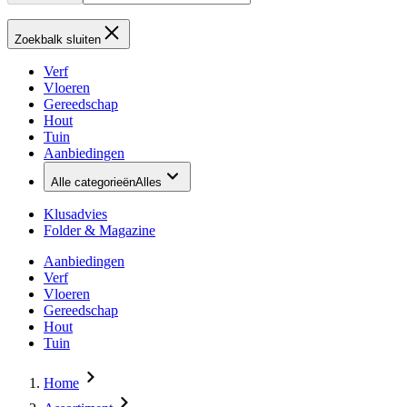
Zoekbalk sluiten
Verf
Vloeren
Gereedschap
Hout
Tuin
Aanbiedingen
Alle categorieën
Alles
Klusadvies
Folder & Magazine
Aanbiedingen
Verf
Vloeren
Gereedschap
Hout
Tuin
Home