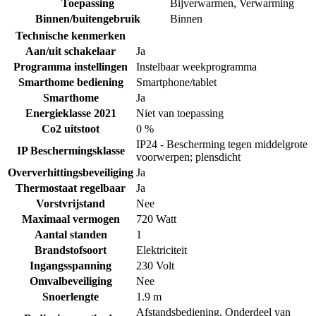
Toepassing
Bijverwarmen
,
Verwarming
Binnen/buitengebruik
Binnen
Technische kenmerken
Aan/uit schakelaar
Ja
Programma instellingen
Instelbaar weekprogramma
Smarthome bediening
Smartphone/tablet
Smarthome
Ja
Energieklasse 2021
Niet van toepassing
Co2 uitstoot
0 %
IP24 - Bescherming tegen middelgrote
IP Beschermingsklasse
voorwerpen; plensdicht
Oververhittingsbeveiliging
Ja
Thermostaat regelbaar
Ja
Vorstvrijstand
Nee
Maximaal vermogen
720 Watt
Aantal standen
1
Brandstofsoort
Elektriciteit
Ingangsspanning
230 Volt
Omvalbeveiliging
Nee
Snoerlengte
1.9 m
Afstandsbediening
,
Onderdeel van