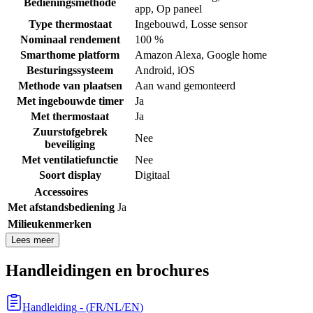
Bedieningsmethode
app
,
Op paneel
Type thermostaat
Ingebouwd
,
Losse sensor
Nominaal rendement
100 %
Smarthome platform
Amazon Alexa
,
Google home
Besturingssysteem
Android
,
iOS
Methode van plaatsen
Aan wand gemonteerd
Met ingebouwde timer
Ja
Met thermostaat
Ja
Zuurstofgebrek
Nee
beveiliging
Met ventilatiefunctie
Nee
Soort display
Digitaal
Accessoires
Met afstandsbediening
Ja
Milieukenmerken
Lees meer
Handleidingen en brochures
Handleiding
- (
FR/NL/EN
)