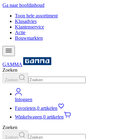
Ga naar hoofdinhoud
Toon hele assortiment
Klusadvies
Klantenservice
Actie
Bouwmarkten
GAMMA
Zoeken
Zoeken
Inloggen
Favorieten
,
0 artikelen
Winkelwagen
,
0 artikelen
Zoeken
Zoeken