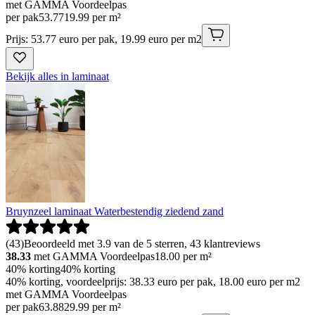
met GAMMA Voordeelpas
per pak
53
.
77
19.99 per m²
Prijs: 53.77 euro per pak, 19.99 euro per m2
Bekijk alles in laminaat
Bruynzeel laminaat Waterbestendig ziedend zand
(
43
)
Beoordeeld met 3.9 van de 5 sterren, 43 klantreviews
38.33
met GAMMA Voordeelpas
18.00
per m²
40% korting
40% korting
40% korting, voordeelprijs: 38.33 euro per pak, 18.00 euro per m2
met GAMMA Voordeelpas
per pak
63
.
88
29.99 per m²