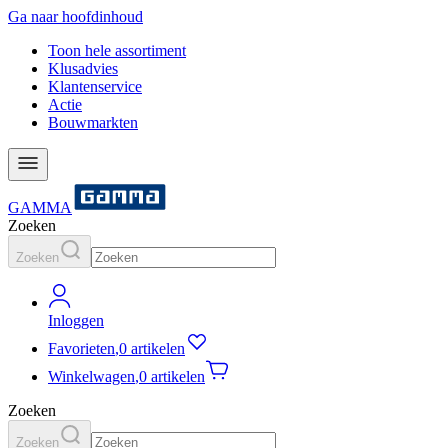
Ga naar hoofdinhoud
Toon hele assortiment
Klusadvies
Klantenservice
Actie
Bouwmarkten
GAMMA
Zoeken
Zoeken
Inloggen
Favorieten
,
0 artikelen
Winkelwagen
,
0 artikelen
Zoeken
Zoeken