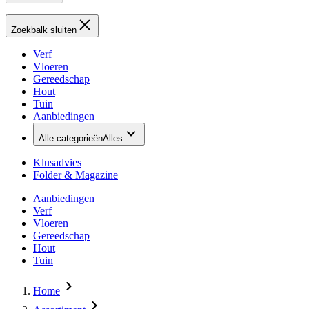
Zoekbalk sluiten
Verf
Vloeren
Gereedschap
Hout
Tuin
Aanbiedingen
Alle categorieën
Alles
Klusadvies
Folder & Magazine
Aanbiedingen
Verf
Vloeren
Gereedschap
Hout
Tuin
Home