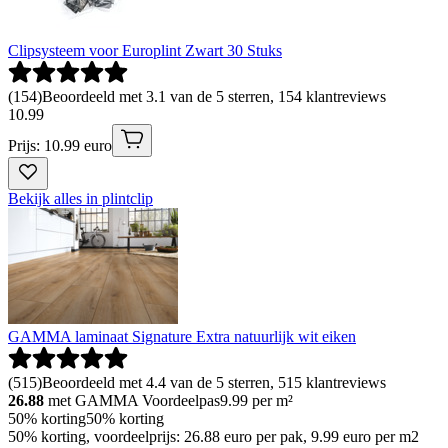
Clipsysteem voor Europlint Zwart 30 Stuks
(
154
)
Beoordeeld met 3.1 van de 5 sterren, 154 klantreviews
10
.
99
Prijs: 10.99 euro
Bekijk alles in plintclip
GAMMA laminaat Signature Extra natuurlijk wit eiken
(
515
)
Beoordeeld met 4.4 van de 5 sterren, 515 klantreviews
26.88
met GAMMA Voordeelpas
9.99
per m²
50% korting
50% korting
50% korting, voordeelprijs: 26.88 euro per pak, 9.99 euro per m2