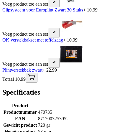
Voeg product toe aan set
Clipsysteem voor Europlint Zwart 30 Stuks
+ 10.99
Voeg product toe aan set
OK verstekbakset met toffelzaag
+ 10.99
Voeg product toe aan set
Plintverstekbak zwart
+ 22.99
Totaal 10.99
Specificaties
Product
Productnummer
470735
EAN
8717003253952
Gewicht product
720 gr
Hoogte product
58 mm