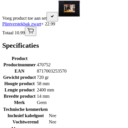
Voeg product toe aan set
Plintverstekbak zwart
+ 22.99
Totaal 10.99
Specificaties
Product
Productnummer
470752
EAN
8717003253570
Gewicht product
720 gr
Hoogte product
58 mm
Lengte product
2400 mm
Breedte product
14 mm
Merk
Geen
Technische kenmerken
Inclusief kabelgoot
Nee
Vochtwerend
Nee