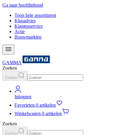
Ga naar hoofdinhoud
Toon hele assortiment
Klusadvies
Klantenservice
Actie
Bouwmarkten
GAMMA
Zoeken
Zoeken
Inloggen
Favorieten
,
0 artikelen
Winkelwagen
,
0 artikelen
Zoeken
Zoeken