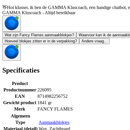
👋
Hoi klusser, ik ben de GAMMA Kluscoach, een handige chatbot, en 
GAMMA Kluscoach - Altijd bereikbaar
Wat zijn Fancy Flames aanmaakblokjes?
Waarvoor kan ik de aanmaakbl
Hoeveel blokjes zitten er in de verpakking?
Andere vraag...
Specificaties
Product
Productnummer
226095
EAN
8714982256752
Gewicht product
1841 gr
Merk
FANCY FLAMES
Algemeen
Type
Aanmaakblokjes
Materiaal (detail)
Wax
,
Zachtboard