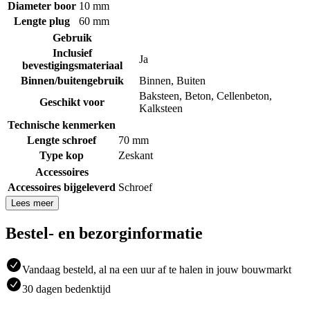
Diameter boor
10 mm
Lengte plug
60 mm
Gebruik
Inclusief
Ja
bevestigingsmateriaal
Binnen/buitengebruik
Binnen
,
Buiten
Baksteen
,
Beton
,
Cellenbeton
,
Geschikt voor
Kalksteen
Technische kenmerken
Lengte schroef
70 mm
Type kop
Zeskant
Accessoires
Accessoires bijgeleverd
Schroef
Lees meer
Bestel- en bezorginformatie
Vandaag besteld, al na een uur af te halen in jouw bouwmarkt
30 dagen bedenktijd