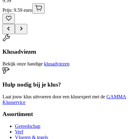
9
.
59
Prijs: 9.59 euro
Klusadviezen
Bekijk onze handige
klusadviezen
Hulp nodig bij je klus?
Laat jouw klus uitvoeren door een klusexpert met de
GAMMA
Klusservice
Assortiment
Gereedschap
Verf
Vloeren & tegels