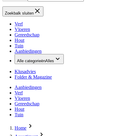
Zoekbalk sluiten
Verf
Vloeren
Gereedschap
Hout
Tuin
Aanbiedingen
Alle categorieën
Alles
Klusadvies
Folder & Magazine
Aanbiedingen
Verf
Vloeren
Gereedschap
Hout
Tuin
Home