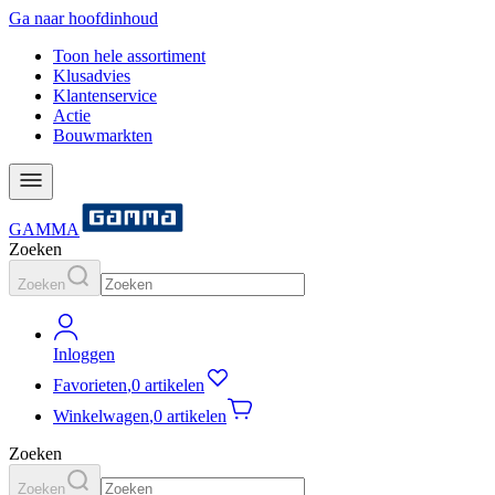
Ga naar hoofdinhoud
Toon hele assortiment
Klusadvies
Klantenservice
Actie
Bouwmarkten
GAMMA
Zoeken
Zoeken
Inloggen
Favorieten
,
0 artikelen
Winkelwagen
,
0 artikelen
Zoeken
Zoeken