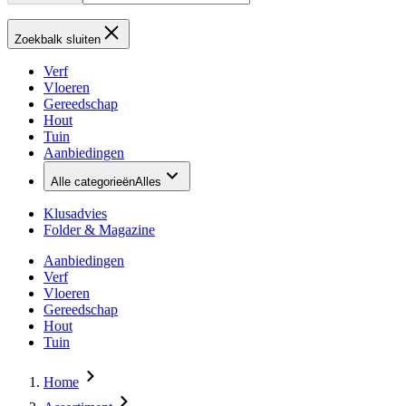
Zoekbalk sluiten
Verf
Vloeren
Gereedschap
Hout
Tuin
Aanbiedingen
Alle categorieën
Alles
Klusadvies
Folder & Magazine
Aanbiedingen
Verf
Vloeren
Gereedschap
Hout
Tuin
Home