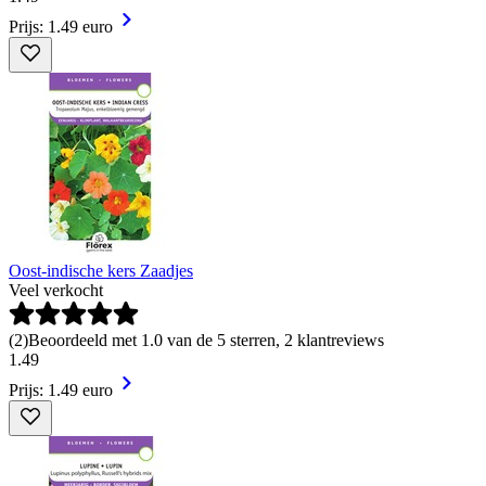
Prijs: 1.49 euro
Oost-indische kers Zaadjes
Veel verkocht
(
2
)
Beoordeeld met 1.0 van de 5 sterren, 2 klantreviews
1
.
49
Prijs: 1.49 euro