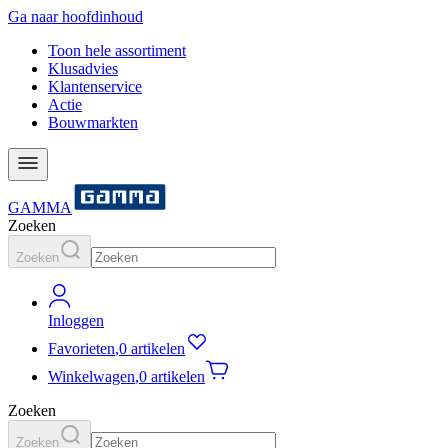
Ga naar hoofdinhoud
Toon hele assortiment
Klusadvies
Klantenservice
Actie
Bouwmarkten
GAMMA
Zoeken
Zoeken
Inloggen
Favorieten
,
0 artikelen
Winkelwagen
,
0 artikelen
Zoeken
Zoeken