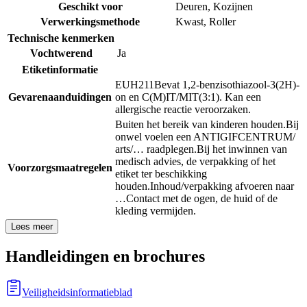
Geschikt voor
Deuren
,
Kozijnen
Verwerkingsmethode
Kwast
,
Roller
Technische kenmerken
Vochtwerend
Ja
Etiketinformatie
EUH211
Bevat 1,2-benzisothiazool-3(2H)-
Gevarenaanduidingen
on en C(M)IT/MIT(3:1). Kan een
allergische reactie veroorzaken.
Buiten het bereik van kinderen houden.
Bij
onwel voelen een ANTIGIFCENTRUM/
arts/… raadplegen.
Bij het inwinnen van
medisch advies, de verpakking of het
Voorzorgsmaatregelen
etiket ter beschikking
houden.
Inhoud/verpakking afvoeren naar
…
Contact met de ogen, de huid of de
kleding vermijden.
Lees meer
Handleidingen en brochures
Veiligheidsinformatieblad