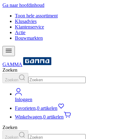
Ga naar hoofdinhoud
Toon hele assortiment
Klusadvies
Klantenservice
Actie
Bouwmarkten
GAMMA
Zoeken
Zoeken
Inloggen
Favorieten
,
0 artikelen
Winkelwagen
,
0 artikelen
Zoeken
Zoeken