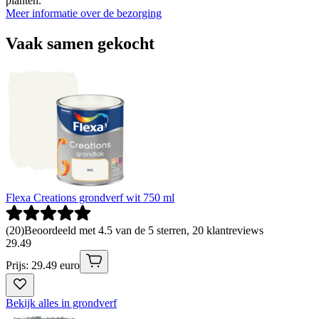
planten.
Meer informatie over de bezorging
Vaak samen gekocht
Flexa Creations grondverf wit 750 ml
(
20
)
Beoordeeld met 4.5 van de 5 sterren, 20 klantreviews
29
.
49
Prijs: 29.49 euro
Bekijk alles in grondverf