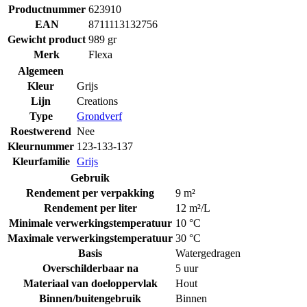
Productnummer
623910
EAN
8711113132756
Gewicht product
989 gr
Merk
Flexa
Algemeen
Kleur
Grijs
Lijn
Creations
Type
Grondverf
Roestwerend
Nee
Kleurnummer
123-133-137
Kleurfamilie
Grijs
Gebruik
Rendement per verpakking
9 m²
Rendement per liter
12 m²/L
Minimale verwerkingstemperatuur
10 °C
Maximale verwerkingstemperatuur
30 °C
Basis
Watergedragen
Overschilderbaar na
5 uur
Materiaal van doeloppervlak
Hout
Binnen/buitengebruik
Binnen