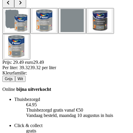
Prijs: 29.49 euro
29
.
49
Per
liter
:
39.32
39.32
per
liter
Kleurfamilie
:
Grijs
Wit
Online
bijna uitverkocht
Thuisbezorgd
€4.95
Thuisbezorgd gratis vanaf €50
Vandaag besteld, maandag 10 augustus in huis
Click & collect
gratis