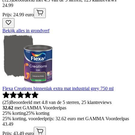
24
.
99
Prijs: 24.99 euro
Bekijk alles in grondverf
Flexa Creations binnenlak extra mat industrial grey 750 ml
(
25
)
Beoordeeld met 4.8 van de 5 sterren, 25 klantreviews
32.62
met GAMMA Voordeelpas
25% korting
25% korting
25% korting, voordeelprijs: 32.62 euro met GAMMA Voordeelpas
43
.
49
Prijs: 43.49 euro