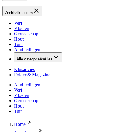
Zoekbalk sluiten
Verf
Vloeren
Gereedschap
Hout
Tuin
Aanbiedingen
Alle categorieën
Alles
Klusadvies
Folder & Magazine
Aanbiedingen
Verf
Vloeren
Gereedschap
Hout
Tuin
Home