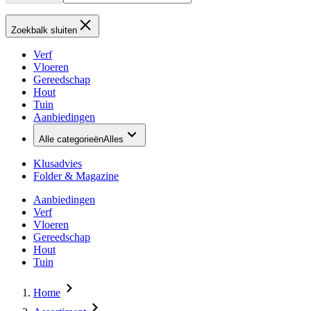
Zoekbalk sluiten
Verf
Vloeren
Gereedschap
Hout
Tuin
Aanbiedingen
Alle categorieën
Alles
Klusadvies
Folder & Magazine
Aanbiedingen
Verf
Vloeren
Gereedschap
Hout
Tuin
Home