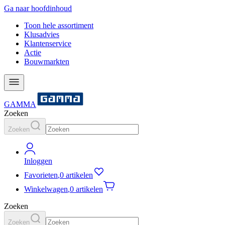
Ga naar hoofdinhoud
Toon hele assortiment
Klusadvies
Klantenservice
Actie
Bouwmarkten
GAMMA
Zoeken
Zoeken
Inloggen
Favorieten
,
0 artikelen
Winkelwagen
,
0 artikelen
Zoeken
Zoeken