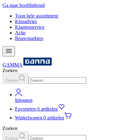
Ga naar hoofdinhoud
Toon hele assortiment
Klusadvies
Klantenservice
Actie
Bouwmarkten
GAMMA
Zoeken
Zoeken
Inloggen
Favorieten
,
0 artikelen
Winkelwagen
,
0 artikelen
Zoeken
Zoeken