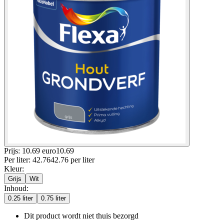
Prijs: 10.69 euro
10
.
69
Per
liter
:
42.76
42.76
per
liter
Kleur
:
Grijs
Wit
Inhoud
:
0.25 liter
0.75 liter
Dit product wordt niet thuis bezorgd