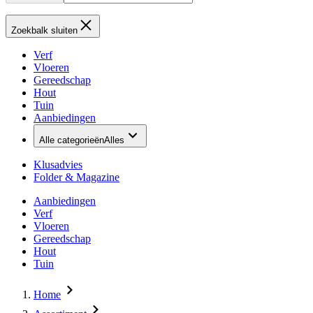
Zoekbalk sluiten
Verf
Vloeren
Gereedschap
Hout
Tuin
Aanbiedingen
Alle categorieën
Alles
Klusadvies
Folder & Magazine
Aanbiedingen
Verf
Vloeren
Gereedschap
Hout
Tuin
Home