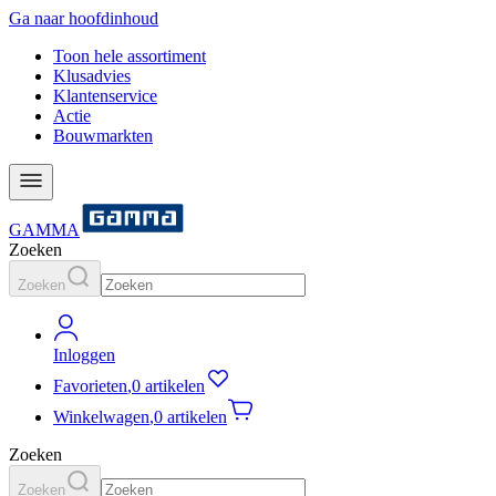
Ga naar hoofdinhoud
Toon hele assortiment
Klusadvies
Klantenservice
Actie
Bouwmarkten
GAMMA
Zoeken
Zoeken
Inloggen
Favorieten
,
0 artikelen
Winkelwagen
,
0 artikelen
Zoeken
Zoeken