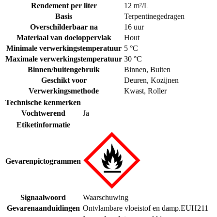
Rendement per liter
12 m²/L
Basis
Terpentinegedragen
Overschilderbaar na
16 uur
Materiaal van doeloppervlak
Hout
Minimale verwerkingstemperatuur
5 °C
Maximale verwerkingstemperatuur
30 °C
Binnen/buitengebruik
Binnen
,
Buiten
Geschikt voor
Deuren
,
Kozijnen
Verwerkingsmethode
Kwast
,
Roller
Technische kenmerken
Vochtwerend
Ja
Etiketinformatie
Gevarenpictogrammen
Signaalwoord
Waarschuwing
Gevarenaanduidingen
Ontvlambare vloeistof en damp.
EUH211