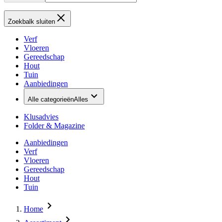
Zoekbalk sluiten
Verf
Vloeren
Gereedschap
Hout
Tuin
Aanbiedingen
Alle categorieën
Alles
Klusadvies
Folder & Magazine
Aanbiedingen
Verf
Vloeren
Gereedschap
Hout
Tuin
Home