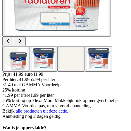
Prijs: 41.99 euro
41
.
99
Per
liter
:
41.99
55.99
per
liter
31.49
met GAMMA Voordeelpas
25% korting
41.99
per
liter
41.99
per
liter
25% korting op Flexa Mooi Makkelijk ook op mengverf met je
GAMMA Voordeelpas, m.u.v. voorbehandeling
Bekijk
alle producten uit deze actie.
Aanbieding nog
3
dagen geldig
Wat is je oppervlakte?