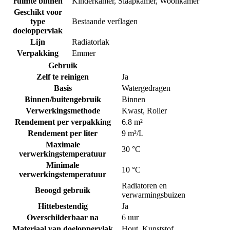
ruimte binnen
Kinderkamer
,
Slaapkamer
,
Woonkamer
Geschikt voor
type
Bestaande verflagen
doeloppervlak
Lijn
Radiatorlak
Verpakking
Emmer
Gebruik
Zelf te reinigen
Ja
Basis
Watergedragen
Binnen/buitengebruik
Binnen
Verwerkingsmethode
Kwast
,
Roller
Rendement per verpakking
6.8 m²
Rendement per liter
9 m²/L
Maximale
30 °C
verwerkingstemperatuur
Minimale
10 °C
verwerkingstemperatuur
Radiatoren en
Beoogd gebruik
verwarmingsbuizen
Hittebestendig
Ja
Overschilderbaar na
6 uur
Materiaal van doeloppervlak
Hout
,
Kunststof