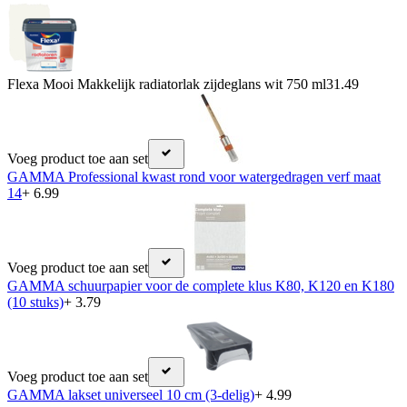
Flexa Mooi Makkelijk radiatorlak zijdeglans wit 750 ml
31.49
Voeg product toe aan set
GAMMA Professional kwast rond voor watergedragen verf maat
14
+ 6.99
Voeg product toe aan set
GAMMA schuurpapier voor de complete klus K80, K120 en K180
(10 stuks)
+ 3.79
Voeg product toe aan set
GAMMA lakset universeel 10 cm (3-delig)
+ 4.99