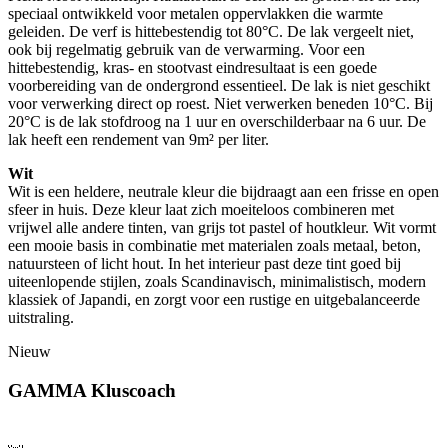
speciaal ontwikkeld voor metalen oppervlakken die warmte
geleiden. De verf is hittebestendig tot 80°C. De lak vergeelt niet,
ook bij regelmatig gebruik van de verwarming. Voor een
hittebestendig, kras- en stootvast eindresultaat is een goede
voorbereiding van de ondergrond essentieel. De lak is niet geschikt
voor verwerking direct op roest. Niet verwerken beneden 10°C. Bij
20°C is de lak stofdroog na 1 uur en overschilderbaar na 6 uur. De
lak heeft een rendement van 9m² per liter.
Wit
Wit is een heldere, neutrale kleur die bijdraagt aan een frisse en open
sfeer in huis. Deze kleur laat zich moeiteloos combineren met
vrijwel alle andere tinten, van grijs tot pastel of houtkleur. Wit vormt
een mooie basis in combinatie met materialen zoals metaal, beton,
natuursteen of licht hout. In het interieur past deze tint goed bij
uiteenlopende stijlen, zoals Scandinavisch, minimalistisch, modern
klassiek of Japandi, en zorgt voor een rustige en uitgebalanceerde
uitstraling.
Nieuw
GAMMA Kluscoach