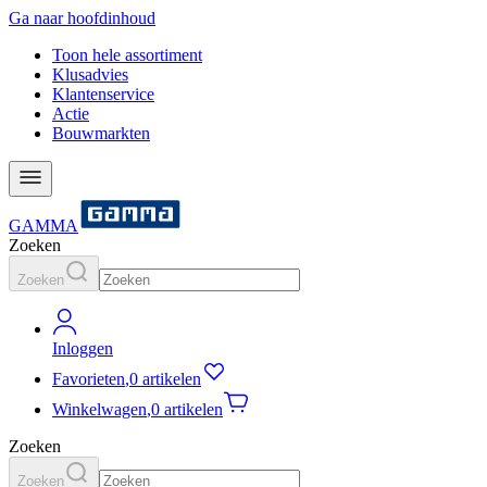
Ga naar hoofdinhoud
Toon hele assortiment
Klusadvies
Klantenservice
Actie
Bouwmarkten
GAMMA
Zoeken
Zoeken
Inloggen
Favorieten
,
0 artikelen
Winkelwagen
,
0 artikelen
Zoeken
Zoeken