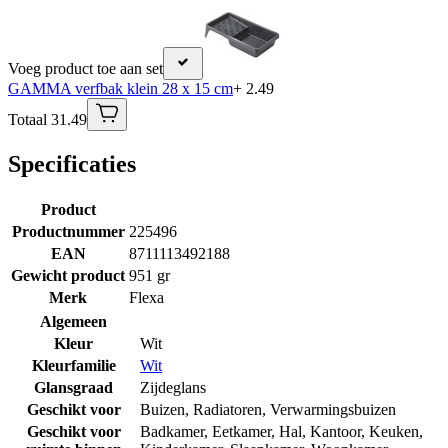
Voeg product toe aan set
GAMMA verfbak klein 28 x 15 cm
+ 2.49
Totaal 31.49
Specificaties
Product
Productnummer
225496
EAN
8711113492188
Gewicht product
951 gr
Merk
Flexa
Algemeen
Kleur
Wit
Kleurfamilie
Wit
Glansgraad
Zijdeglans
Geschikt voor
Buizen
,
Radiatoren
,
Verwarmingsbuizen
Geschikt voor
Badkamer
,
Eetkamer
,
Hal
,
Kantoor
,
Keuken
,