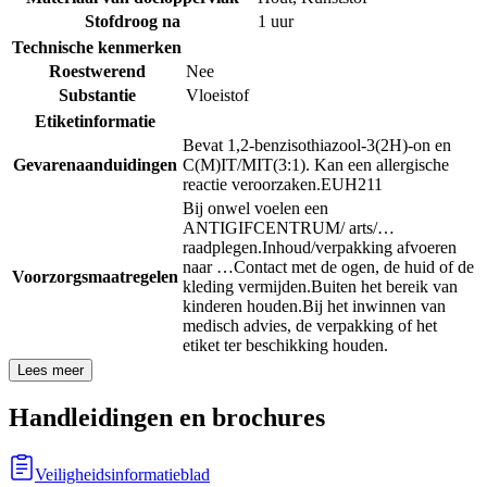
Stofdroog na
1 uur
Technische kenmerken
Roestwerend
Nee
Substantie
Vloeistof
Etiketinformatie
Bevat 1,2-benzisothiazool-3(2H)-on en
Gevarenaanduidingen
C(M)IT/MIT(3:1). Kan een allergische
reactie veroorzaken.
EUH211
Bij onwel voelen een
ANTIGIFCENTRUM/ arts/…
raadplegen.
Inhoud/verpakking afvoeren
naar …
Contact met de ogen, de huid of de
Voorzorgsmaatregelen
kleding vermijden.
Buiten het bereik van
kinderen houden.
Bij het inwinnen van
medisch advies, de verpakking of het
etiket ter beschikking houden.
Lees meer
Handleidingen en brochures
Veiligheidsinformatieblad