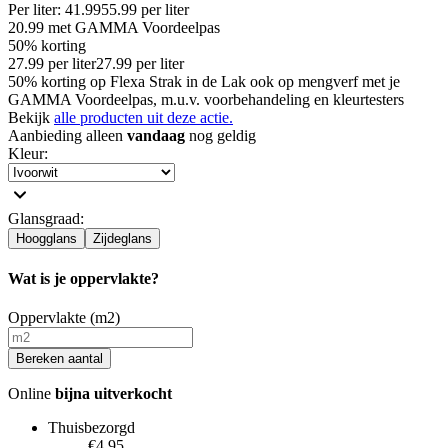
Per
liter
:
41.99
55.99
per
liter
20.99
met GAMMA Voordeelpas
50% korting
27.99
per
liter
27.99
per
liter
50% korting op Flexa Strak in de Lak ook op mengverf met je
GAMMA Voordeelpas, m.u.v. voorbehandeling en kleurtesters
Bekijk
alle producten uit deze actie.
Aanbieding alleen
vandaag
nog geldig
Kleur
:
Glansgraad
:
Hoogglans
Zijdeglans
Wat is je oppervlakte?
Oppervlakte (m2)
Bereken aantal
Online
bijna uitverkocht
Thuisbezorgd
€4.95