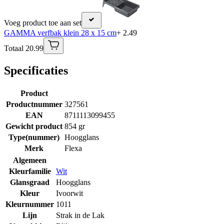
Voeg product toe aan set
GAMMA verfbak klein 28 x 15 cm
+ 2.49
Totaal 20.99
Specificaties
Product
Productnummer
327561
EAN
8711113099455
Gewicht product
854 gr
Type(nummer)
Hoogglans
Merk
Flexa
Algemeen
Kleurfamilie
Wit
Glansgraad
Hoogglans
Kleur
Ivoorwit
Kleurnummer
1011
Lijn
Strak in de Lak