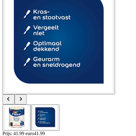
Prijs: 41.99 euro
41
.
99