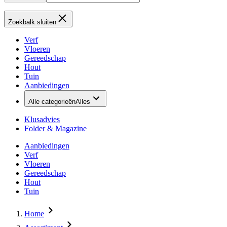
Zoekbalk sluiten
Verf
Vloeren
Gereedschap
Hout
Tuin
Aanbiedingen
Alle categorieën
Alles
Klusadvies
Folder & Magazine
Aanbiedingen
Verf
Vloeren
Gereedschap
Hout
Tuin
Home