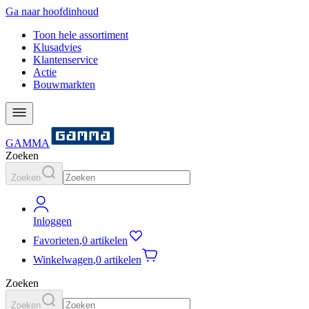
Ga naar hoofdinhoud
Toon hele assortiment
Klusadvies
Klantenservice
Actie
Bouwmarkten
GAMMA
Zoeken
Zoeken
Inloggen
Favorieten
,
0 artikelen
Winkelwagen
,
0 artikelen
Zoeken
Zoeken