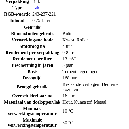
Verpakking
Blik
Type
Lak
RGB-waarde
243-237-221
Inhoud
0.75 Liter
Gebruik
Binnen/buitengebruik
Buiten
Verwerkingsmethode
Kwast
,
Roller
Stofdroog na
4 uur
Rendement per verpakking
9.8 m²
Rendement per liter
13 m²/L
Bescherming in jaren
5 jaar
Basis
Terpentinegedragen
Droogtijd
168 uur
Bestaande verflagen
,
Deuren en
Beoogd gebruik
kozijnen
Overschilderbaar na
16 uur
Materiaal van doeloppervlak
Hout
,
Kunststof
,
Metaal
Minimale
10 °C
verwerkingstemperatuur
Maximale
30 °C
verwerkingstemperatuur