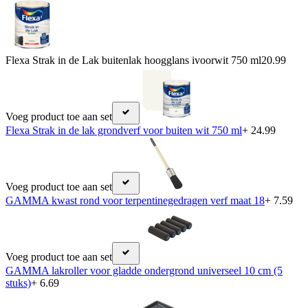
Flexa Strak in de Lak buitenlak hoogglans ivoorwit 750 ml
20.99
Voeg product toe aan set
Flexa Strak in de lak grondverf voor buiten wit 750 ml
+ 24.99
Voeg product toe aan set
GAMMA kwast rond voor terpentinegedragen verf maat 18
+ 7.59
Voeg product toe aan set
GAMMA lakroller voor gladde ondergrond universeel 10 cm (5
stuks)
+ 6.69