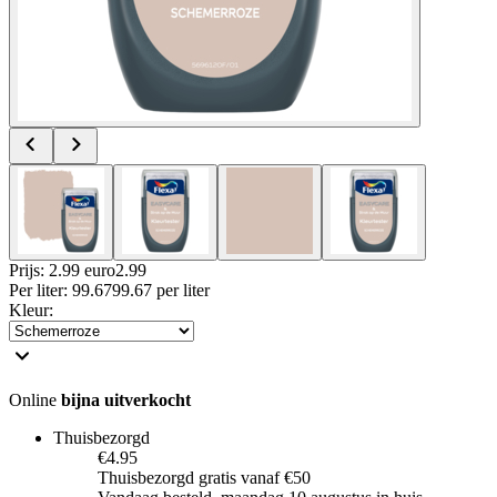
Prijs: 2.99 euro
2
.
99
Per
liter
:
99.67
99.67
per
liter
Kleur
:
Online
bijna uitverkocht
Thuisbezorgd
€4.95
Thuisbezorgd gratis vanaf €50