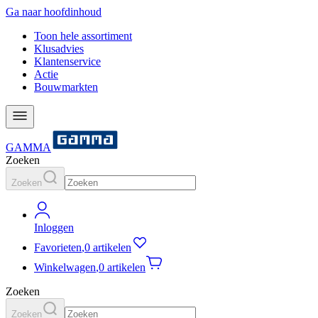
Ga naar hoofdinhoud
Toon hele assortiment
Klusadvies
Klantenservice
Actie
Bouwmarkten
GAMMA
Zoeken
Zoeken
Inloggen
Favorieten
,
0 artikelen
Winkelwagen
,
0 artikelen
Zoeken
Zoeken