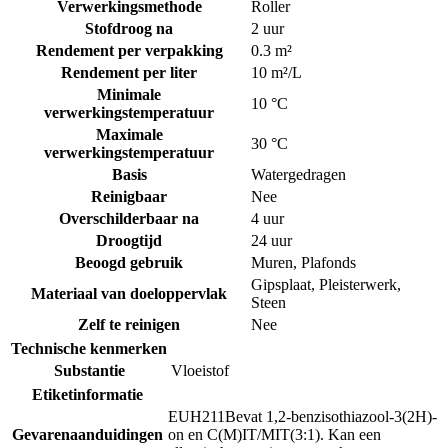
Verwerkingsmethode
Roller
Stofdroog na
2 uur
Rendement per verpakking
0.3 m²
Rendement per liter
10 m²/L
Minimale
10 °C
verwerkingstemperatuur
Maximale
30 °C
verwerkingstemperatuur
Basis
Watergedragen
Reinigbaar
Nee
Overschilderbaar na
4 uur
Droogtijd
24 uur
Beoogd gebruik
Muren
,
Plafonds
Gipsplaat
,
Pleisterwerk
,
Materiaal van doeloppervlak
Steen
Zelf te reinigen
Nee
Technische kenmerken
Substantie
Vloeistof
Etiketinformatie
EUH211
Bevat 1,2-benzisothiazool-3(2H)-
Gevarenaanduidingen
on en C(M)IT/MIT(3:1). Kan een