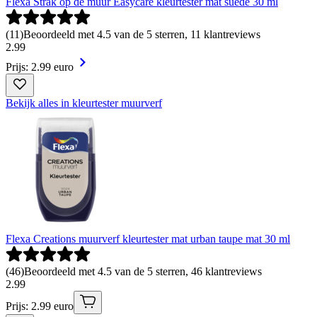
Flexa Strak op de muur Easycare kleurtester mat suede 30 ml
(
11
)
Beoordeeld met 4.5 van de 5 sterren, 11 klantreviews
2
.
99
Prijs: 2.99 euro
Bekijk alles in kleurtester muurverf
Flexa Creations muurverf kleurtester mat urban taupe mat 30 ml
(
46
)
Beoordeeld met 4.5 van de 5 sterren, 46 klantreviews
2
.
99
Prijs: 2.99 euro