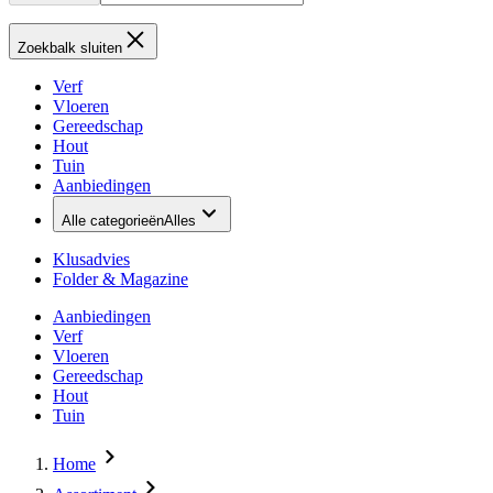
Zoekbalk sluiten
Verf
Vloeren
Gereedschap
Hout
Tuin
Aanbiedingen
Alle categorieën
Alles
Klusadvies
Folder & Magazine
Aanbiedingen
Verf
Vloeren
Gereedschap
Hout
Tuin
Home