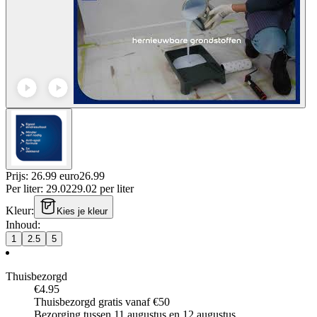
Prijs: 26.99 euro
26
.
99
Per
liter
:
29.02
29.02
per
liter
Kleur
:
Kies je kleur
Inhoud
:
1
2.5
5
Thuisbezorgd
€4.95
Thuisbezorgd gratis vanaf €50
Bezorging tussen 11 augustus en 12 augustus