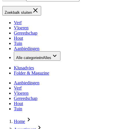
Zoekbalk sluiten
Verf
Vloeren
Gereedschap
Hout
Tuin
Aanbiedingen
Alle categorieën
Alles
Klusadvies
Folder & Magazine
Aanbiedingen
Verf
Vloeren
Gereedschap
Hout
Tuin
Home