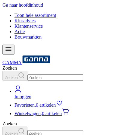
Ga naar hoofdinhoud
Toon hele assortiment
Klusadvies
Klantenservice
Actie
Bouwmarkten
GAMMA
Zoeken
Zoeken
Inloggen
Favorieten
,
0 artikelen
Winkelwagen
,
0 artikelen
Zoeken
Zoeken