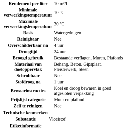
Rendement per liter
10 m²/L
Minimale
10 °C
verwerkingstemperatuur
Maximale
30 °C
verwerkingstemperatuur
Basis
Watergedragen
Reinigbaar
Nee
Overschilderbaar na
4 uur
Droogtijd
24 uur
Beoogd gebruik
Bestaande verflagen
,
Muren
,
Plafonds
Materiaal van
Behang
,
Beton
,
Gipsplaat
,
doeloppervlak
Pleisterwerk
,
Steen
Schrobbaar
Nee
Stofdroog na
1 uur
Koel en droog bewaren in goed
Bewaarinstructies
afgesloten verpakking
Prijslijst categorie
Muur en plafond
Zelf te reinigen
Nee
Technische kenmerken
Substantie
Vloeistof
Etiketinformatie