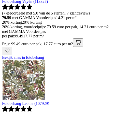
Fotobehang Vayèn (113327)
(
7
)
Beoordeeld met 5.0 van de 5 sterren, 7 klantreviews
79.59
met GAMMA Voordeelpas
14.21
per m²
20% korting
20% korting
20% korting, voordeelprijs: 79.59 euro per pak, 14.21 euro per m2
met GAMMA Voordeelpas
per pak
99
.
49
17.77 per m²
Prijs: 99.49 euro per pak, 17.77 euro per m2
Bekijk alles in fotobehang
Fotobehang Leonie (107929)