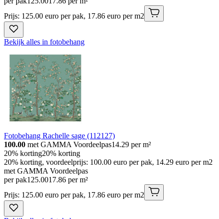
per pak
125
.
00
17.86 per m²
Prijs: 125.00 euro per pak, 17.86 euro per m2
Bekijk alles in fotobehang
Fotobehang Rachelle sage (112127)
100.00
met GAMMA Voordeelpas
14.29
per m²
20% korting
20% korting
20% korting, voordeelprijs: 100.00 euro per pak, 14.29 euro per m2
met GAMMA Voordeelpas
per pak
125
.
00
17.86 per m²
Prijs: 125.00 euro per pak, 17.86 euro per m2