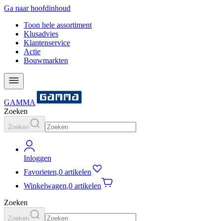
Ga naar hoofdinhoud
Toon hele assortiment
Klusadvies
Klantenservice
Actie
Bouwmarkten
GAMMA
Zoeken
Zoeken
Inloggen
Favorieten
,
0 artikelen
Winkelwagen
,
0 artikelen
Zoeken
Zoeken