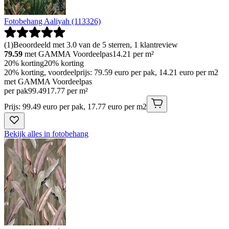
Fotobehang Aaliyah (113326)
(
1
)
Beoordeeld met 3.0 van de 5 sterren, 1 klantreview
79.59
met GAMMA Voordeelpas
14.21
per m²
20% korting
20% korting
20% korting, voordeelprijs: 79.59 euro per pak, 14.21 euro per m2
met GAMMA Voordeelpas
per pak
99
.
49
17.77 per m²
Prijs: 99.49 euro per pak, 17.77 euro per m2
Bekijk alles in fotobehang