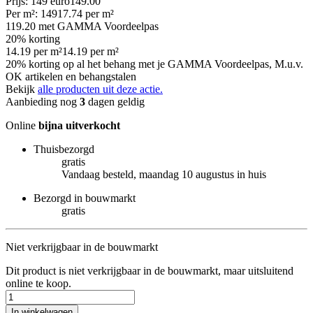
Prijs: 149 euro
149
.
00
Per
m²
:
149
17.74
per
m²
119.20
met GAMMA Voordeelpas
20% korting
14.19
per
m²
14.19
per
m²
20% korting op al het behang met je GAMMA Voordeelpas, M.u.v.
OK artikelen en behangstalen
Bekijk
alle producten uit deze actie.
Aanbieding nog
3
dagen geldig
Online
bijna uitverkocht
Thuisbezorgd
gratis
Vandaag besteld, maandag 10 augustus in huis
Bezorgd in bouwmarkt
gratis
Niet verkrijgbaar in de bouwmarkt
Dit product is niet verkrijgbaar in de bouwmarkt, maar uitsluitend
online te koop.
In winkelwagen