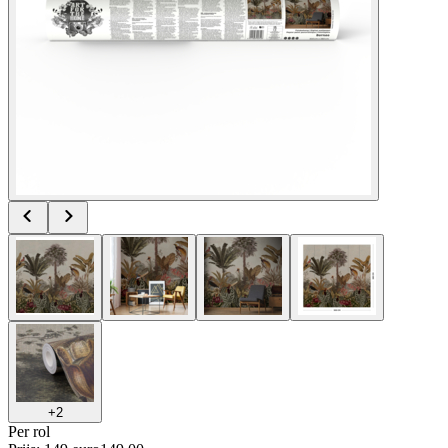
+
2
Per
rol