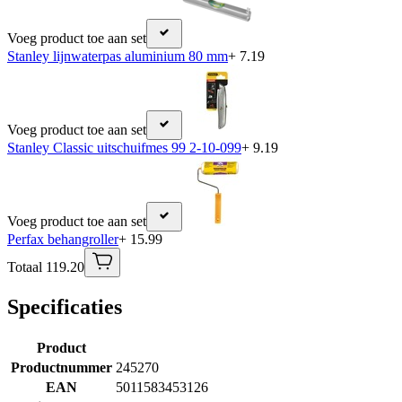
Voeg product toe aan set
Stanley lijnwaterpas aluminium 80 mm
+ 7.19
Voeg product toe aan set
Stanley Classic uitschuifmes 99 2-10-099
+ 9.19
Voeg product toe aan set
Perfax behangroller
+ 15.99
Totaal 119.20
Specificaties
Product
Productnummer
245270
EAN
5011583453126