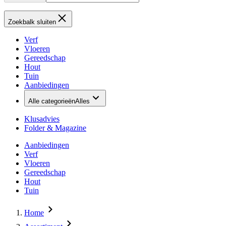
Zoekbalk sluiten
Verf
Vloeren
Gereedschap
Hout
Tuin
Aanbiedingen
Alle categorieën
Alles
Klusadvies
Folder & Magazine
Aanbiedingen
Verf
Vloeren
Gereedschap
Hout
Tuin
Home