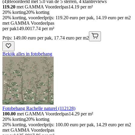
(
4
)
Beoordeeld met 5.0 van de 5 sterren, 4 klantreviews
119.20
met GAMMA Voordeelpas
14.19
per m²
20% korting
20% korting
20% korting, voordeelprijs: 119.20 euro per pak, 14.19 euro per m2
met GAMMA Voordeelpas
per pak
149
.
00
17.74 per m²
Prijs: 149.00 euro per pak, 17.74 euro per m2
Bekijk alles in fotobehang
Fotobehang Rachelle naturel (112128)
100.00
met GAMMA Voordeelpas
14.29
per m²
20% korting
20% korting
20% korting, voordeelprijs: 100.00 euro per pak, 14.29 euro per m2
met GAMMA Voordeelpas