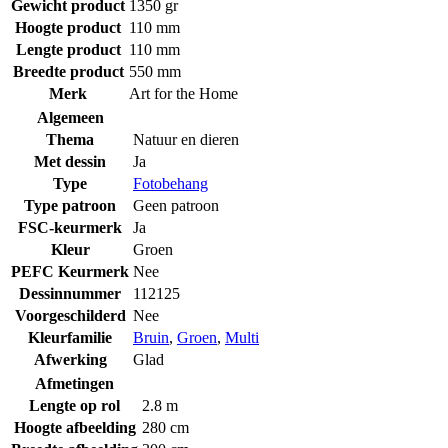
Gewicht product
1350 gr
Hoogte product
110 mm
Lengte product
110 mm
Breedte product
550 mm
Merk
Art for the Home
Algemeen
Thema
Natuur en dieren
Met dessin
Ja
Type
Fotobehang
Type patroon
Geen patroon
FSC-keurmerk
Ja
Kleur
Groen
PEFC Keurmerk
Nee
Dessinnummer
112125
Voorgeschilderd
Nee
Kleurfamilie
Bruin
,
Groen
,
Multi
Afwerking
Glad
Afmetingen
Lengte op rol
2.8 m
Hoogte afbeelding
280 cm