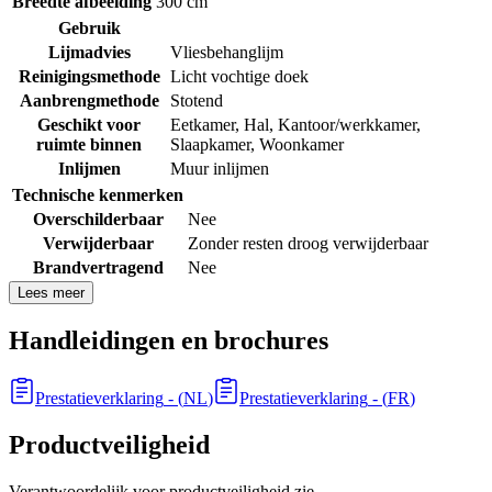
Breedte afbeelding
300 cm
Gebruik
Lijmadvies
Vliesbehanglijm
Reinigingsmethode
Licht vochtige doek
Aanbrengmethode
Stotend
Geschikt voor
Eetkamer
,
Hal
,
Kantoor/werkkamer
,
ruimte binnen
Slaapkamer
,
Woonkamer
Inlijmen
Muur inlijmen
Technische kenmerken
Overschilderbaar
Nee
Verwijderbaar
Zonder resten droog verwijderbaar
Brandvertragend
Nee
Lees meer
Handleidingen en brochures
Prestatieverklaring
- (
NL
)
Prestatieverklaring
- (
FR
)
Productveiligheid
Verantwoordelijk voor productveiligheid zie