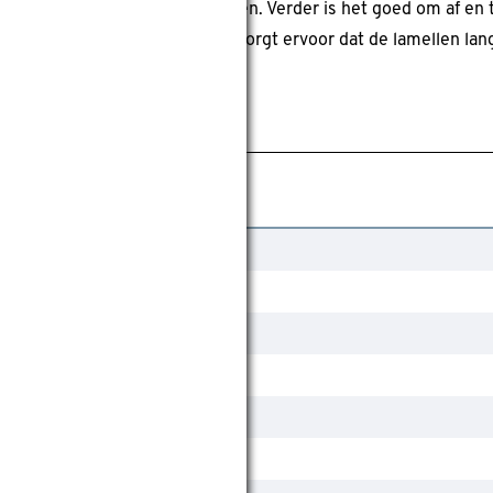
lumeau is dit eenvoudig te doen. Verder is het goed om af en 
n doek goed droog maakt, dit zorgt ervoor dat de lamellen lang
Wit
Nee
Gamma
Jaloezie
Nee
Nee