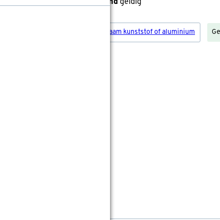
anbieding alleen nog dit
weekend
geldig
eschikt voor:
Draaikiepraam hout
Draaikiepraam kunststof of aluminium
Ge
leur:
amelbreedte:
16
25
Op maat maken
Levertijd ongeveer 15 werkdagen
Gratis
op maat gemaakt
Gratis
bezorgd in je bouwmarkt