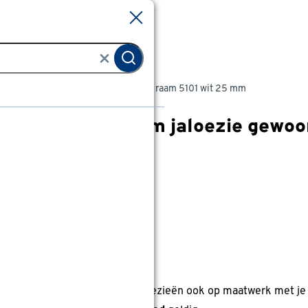
Sluiten
Sluiten
GAMMA aluminium jaloezie gewoon raam 5101 wit 25 mm
GAMMA aluminium jaloezie gewoo
9
klantreviews
reviews
4.4
1
5
9
9
anaf
anaf 31.00
31
.
00
0.15
Met GAMMA Voordeelpas
5% korting
5% korting op alle GAMMA jaloezieën ook op maatwerk met je