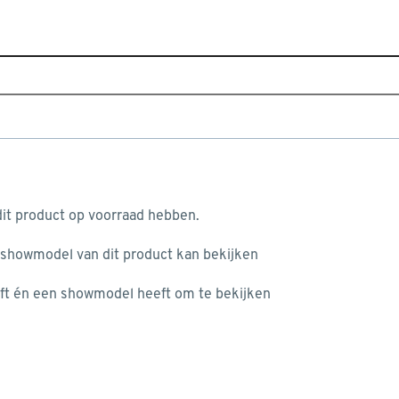
Home
Assortiment
Raamdecoratie
Jaloezieën
 gewoon raam 5101 wit 25 mm
aan je winkelwagen
it product op voorraad hebben.
 showmodel van dit product kan bekijken
v
ft én een showmodel heeft om te bekijken
v
2
misgegaan...
3
3
het niet mogelijke om meer exemplaren te bestellen.