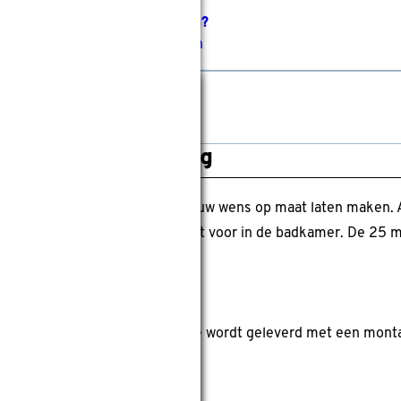
Niet zeker over de afmeting?
Inmeetservice aanvragen
Sluiten
Stof thuis bekijken?
Kleurstaal aanvragen
roductomschrijving
1 wit kun je helemaal naar jouw wens op maat laten maken. 
nium jaloezieën zijn ook geschikt voor in de badkamer. De 25 
jn gemonteerd worden. De jaloezie wordt geleverd met een mon