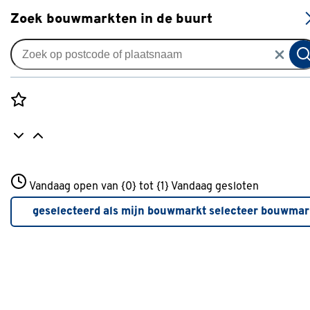
S
Zoek bouwmarkten in de buurt
Jaloezieën
GAMMA aluminium jaloezie
gewoon raam 5109 zwart 25
Rozenstraat 3
mm
Vandaag open van {0} tot {1}
Vandaag gesloten
3772JH Amersfoort
+31 01234567
geselecteerd als mijn bouwmarkt
selecteer bouwmar
Uitstekend beoordeeld
Meer over deze bouwmarkt
19
klantreviews
reviews
4.6
1
5
19
19