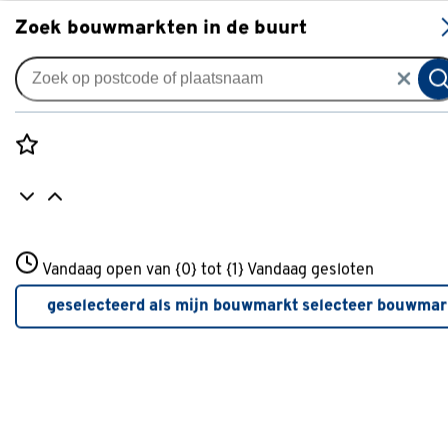
S
Zoek bouwmarkten in de buurt
Jaloezieën
GAMMA aluminium jaloezie
gewoon raam 5230 beige
Rozenstraat 3
50mm op maat
Vandaag open van {0} tot {1}
Vandaag gesloten
3772JH Amersfoort
+31 01234567
0
klantreview
review
geselecteerd als mijn bouwmarkt
selecteer bouwmar
Meer over deze bouwmarkt