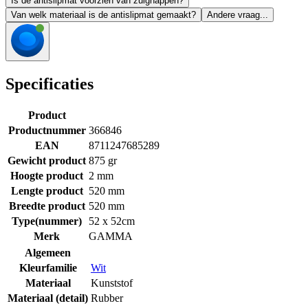
Is de antislipmat voorzien van zuignappen?
Van welk materiaal is de antislipmat gemaakt?
Andere vraag...
Specificaties
Product
Productnummer
366846
EAN
8711247685289
Gewicht product
875 gr
Hoogte product
2 mm
Lengte product
520 mm
Breedte product
520 mm
Type(nummer)
52 x 52cm
Merk
GAMMA
Algemeen
Kleurfamilie
Wit
Materiaal
Kunststof
Materiaal (detail)
Rubber