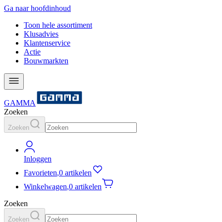
Ga naar hoofdinhoud
Toon hele assortiment
Klusadvies
Klantenservice
Actie
Bouwmarkten
GAMMA
Zoeken
Zoeken
Inloggen
Favorieten
,
0 artikelen
Winkelwagen
,
0 artikelen
Zoeken
Zoeken