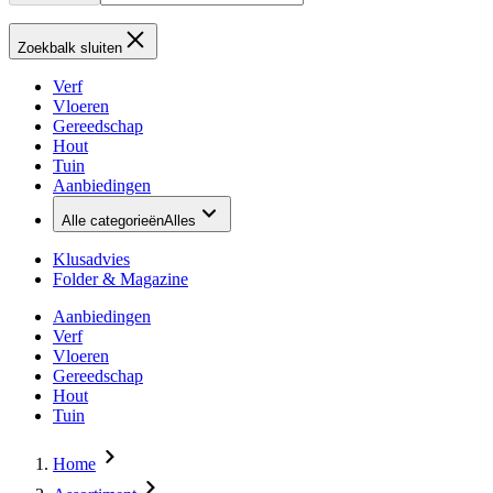
Zoekbalk sluiten
Verf
Vloeren
Gereedschap
Hout
Tuin
Aanbiedingen
Alle categorieën
Alles
Klusadvies
Folder & Magazine
Aanbiedingen
Verf
Vloeren
Gereedschap
Hout
Tuin
Home