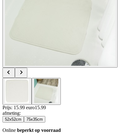
Prijs: 15.99 euro
15
.
99
afmeting
:
52x52cm
75x35cm
Online
beperkt op voorraad