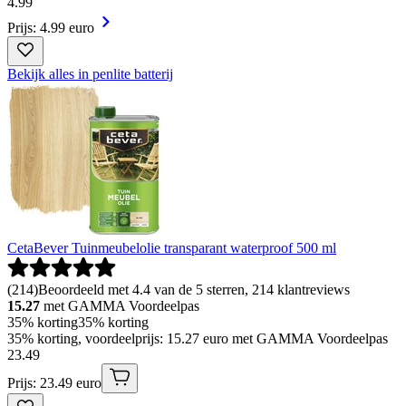
4
.
99
Prijs: 4.99 euro
Bekijk alles in penlite batterij
CetaBever Tuinmeubelolie transparant waterproof 500 ml
(
214
)
Beoordeeld met 4.4 van de 5 sterren, 214 klantreviews
15.27
met GAMMA Voordeelpas
35% korting
35% korting
35% korting, voordeelprijs: 15.27 euro met GAMMA Voordeelpas
23
.
49
Prijs: 23.49 euro