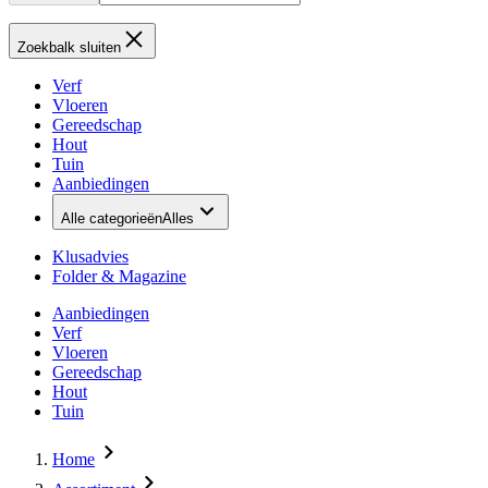
Zoekbalk sluiten
Verf
Vloeren
Gereedschap
Hout
Tuin
Aanbiedingen
Alle categorieën
Alles
Klusadvies
Folder & Magazine
Aanbiedingen
Verf
Vloeren
Gereedschap
Hout
Tuin
Home