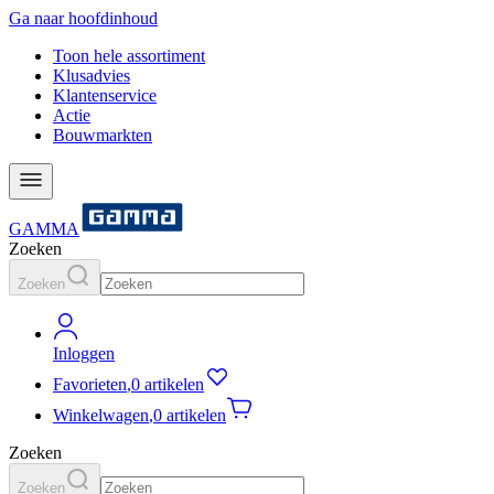
Ga naar hoofdinhoud
Toon hele assortiment
Klusadvies
Klantenservice
Actie
Bouwmarkten
GAMMA
Zoeken
Zoeken
Inloggen
Favorieten
,
0 artikelen
Winkelwagen
,
0 artikelen
Zoeken
Zoeken