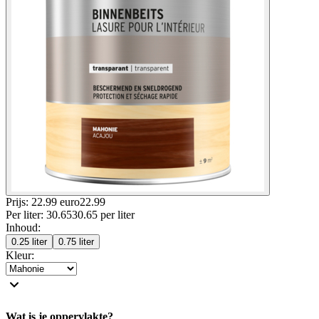
Prijs: 22.99 euro
22
.
99
Per
liter
:
30.65
30.65
per
liter
Inhoud
:
0.25 liter
0.75 liter
Kleur
:
Wat is je oppervlakte?