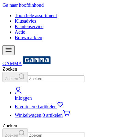
Ga naar hoofdinhoud
Toon hele assortiment
Klusadvies
Klantenservice
Actie
Bouwmarkten
GAMMA
Zoeken
Zoeken
Inloggen
Favorieten
,
0 artikelen
Winkelwagen
,
0 artikelen
Zoeken
Zoeken