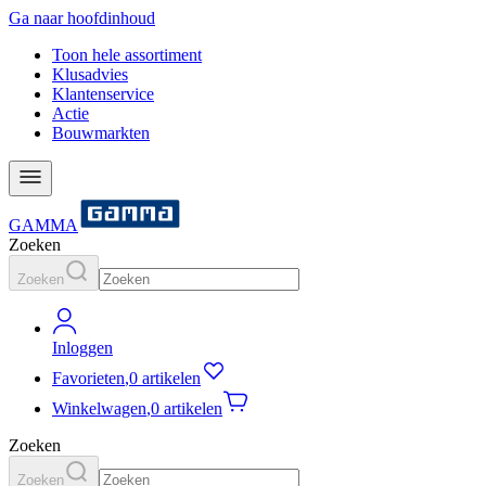
Ga naar hoofdinhoud
Toon hele assortiment
Klusadvies
Klantenservice
Actie
Bouwmarkten
GAMMA
Zoeken
Zoeken
Inloggen
Favorieten
,
0 artikelen
Winkelwagen
,
0 artikelen
Zoeken
Zoeken