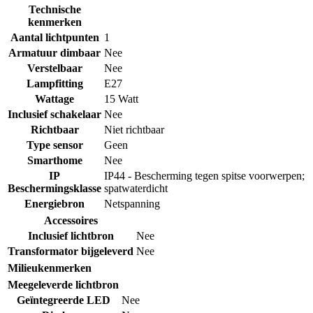
Technische
kenmerken
Aantal lichtpunten
1
Armatuur dimbaar
Nee
Verstelbaar
Nee
Lampfitting
E27
Wattage
15 Watt
Inclusief schakelaar
Nee
Richtbaar
Niet richtbaar
Type sensor
Geen
Smarthome
Nee
IP
IP44 - Bescherming tegen spitse voorwerpen;
Beschermingsklasse
spatwaterdicht
Energiebron
Netspanning
Accessoires
Inclusief lichtbron
Nee
Transformator bijgeleverd
Nee
Milieukenmerken
Meegeleverde lichtbron
Geïntegreerde LED
Nee