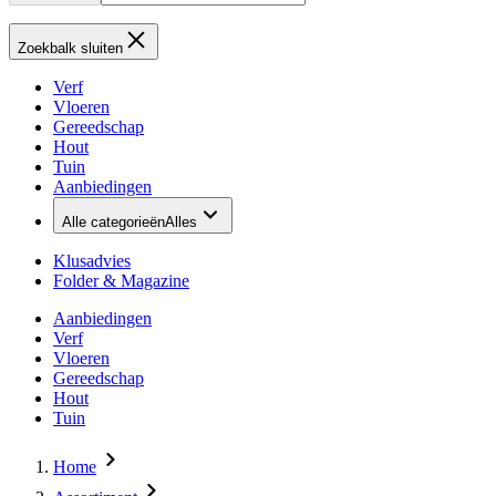
Zoekbalk sluiten
Verf
Vloeren
Gereedschap
Hout
Tuin
Aanbiedingen
Alle categorieën
Alles
Klusadvies
Folder & Magazine
Aanbiedingen
Verf
Vloeren
Gereedschap
Hout
Tuin
Home