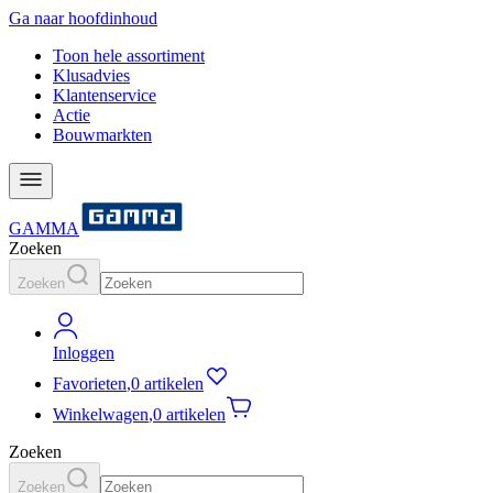
Ga naar hoofdinhoud
Toon hele assortiment
Klusadvies
Klantenservice
Actie
Bouwmarkten
GAMMA
Zoeken
Zoeken
Inloggen
Favorieten
,
0 artikelen
Winkelwagen
,
0 artikelen
Zoeken
Zoeken