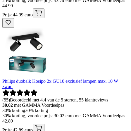
25% korting, voordeelprijs: 33.74 euro met GAMMA Voordeelpas
44
.
99
Prijs: 44.99 euro
Philips duobalk Kosipo 2x GU10 exclusief lampen max. 10 W
zwart
(
55
)
Beoordeeld met 4.4 van de 5 sterren, 55 klantreviews
30.02
met GAMMA Voordeelpas
30% korting
30% korting
30% korting, voordeelprijs: 30.02 euro met GAMMA Voordeelpas
42
.
89
Prijs: 42.89 euro