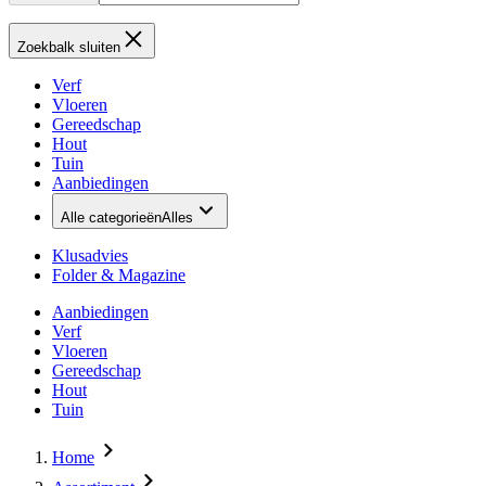
Zoekbalk sluiten
Verf
Vloeren
Gereedschap
Hout
Tuin
Aanbiedingen
Alle categorieën
Alles
Klusadvies
Folder & Magazine
Aanbiedingen
Verf
Vloeren
Gereedschap
Hout
Tuin
Home