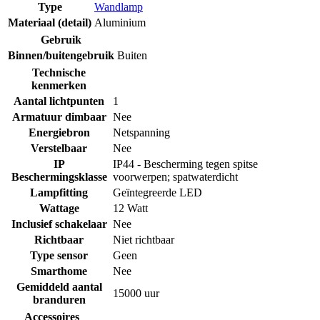
Type
Wandlamp
Materiaal (detail)
Aluminium
Gebruik
Binnen/buitengebruik
Buiten
Technische
kenmerken
Aantal lichtpunten
1
Armatuur dimbaar
Nee
Energiebron
Netspanning
Verstelbaar
Nee
IP
IP44 - Bescherming tegen spitse
Beschermingsklasse
voorwerpen; spatwaterdicht
Lampfitting
Geïntegreerde LED
Wattage
12 Watt
Inclusief schakelaar
Nee
Richtbaar
Niet richtbaar
Type sensor
Geen
Smarthome
Nee
Gemiddeld aantal
15000 uur
branduren
Accessoires