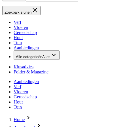
Zoekbalk sluiten
Verf
Vloeren
Gereedschap
Hout
Tuin
Aanbiedingen
Alle categorieën
Alles
Klusadvies
Folder & Magazine
Aanbiedingen
Verf
Vloeren
Gereedschap
Hout
Tuin
Home