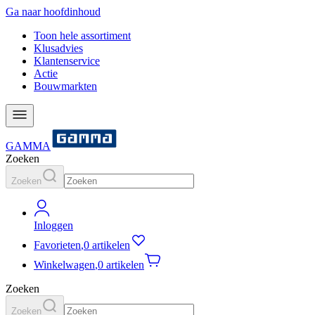
Ga naar hoofdinhoud
Toon hele assortiment
Klusadvies
Klantenservice
Actie
Bouwmarkten
GAMMA
Zoeken
Zoeken
Inloggen
Favorieten
,
0 artikelen
Winkelwagen
,
0 artikelen
Zoeken
Zoeken