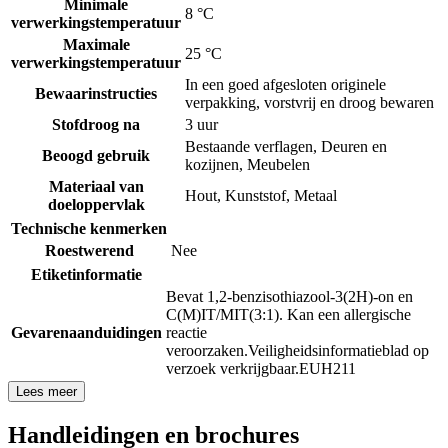
Minimale
8 °C
verwerkingstemperatuur
Maximale
25 °C
verwerkingstemperatuur
In een goed afgesloten originele
Bewaarinstructies
verpakking, vorstvrij en droog bewaren
Stofdroog na
3 uur
Bestaande verflagen
,
Deuren en
Beoogd gebruik
kozijnen
,
Meubelen
Materiaal van
Hout
,
Kunststof
,
Metaal
doeloppervlak
Technische kenmerken
Roestwerend
Nee
Etiketinformatie
Bevat 1,2-benzisothiazool-3(2H)-on en
C(M)IT/MIT(3:1). Kan een allergische
Gevarenaanduidingen
reactie
veroorzaken.
Veiligheidsinformatieblad op
verzoek verkrijgbaar.
EUH211
Lees meer
Handleidingen en brochures