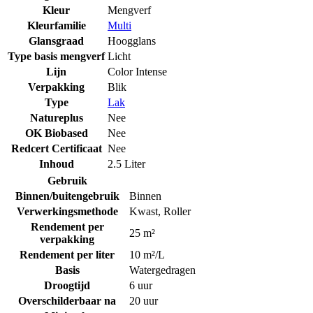
Kleur
Mengverf
Kleurfamilie
Multi
Glansgraad
Hoogglans
Type basis mengverf
Licht
Lijn
Color Intense
Verpakking
Blik
Type
Lak
Natureplus
Nee
OK Biobased
Nee
Redcert Certificaat
Nee
Inhoud
2.5 Liter
Gebruik
Binnen/buitengebruik
Binnen
Verwerkingsmethode
Kwast
,
Roller
Rendement per
25 m²
verpakking
Rendement per liter
10 m²/L
Basis
Watergedragen
Droogtijd
6 uur
Overschilderbaar na
20 uur