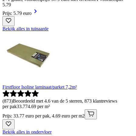
5
.
79
Prijs: 5.79 euro
Bekijk alles in tuinaarde
Firstfloor Isoline laminaat/parket 7,2m²
(
873
)
Beoordeeld met 4.6 van de 5 sterren, 873 klantreviews
per pak
33
.
77
4.69 per m²
Prijs: 33.77 euro per pak, 4.69 euro per m2
Bekijk alles in ondervloer