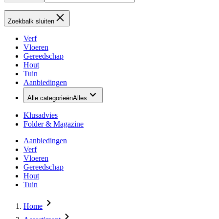
Zoekbalk sluiten
Verf
Vloeren
Gereedschap
Hout
Tuin
Aanbiedingen
Alle categorieën
Alles
Klusadvies
Folder & Magazine
Aanbiedingen
Verf
Vloeren
Gereedschap
Hout
Tuin
Home