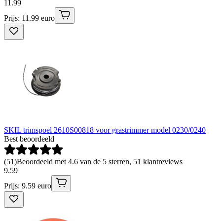
11
.
99
Prijs: 11.99 euro
SKIL trimspoel 2610S00818 voor grastrimmer model 0230/0240
Best beoordeeld
(
51
)
Beoordeeld met 4.6 van de 5 sterren, 51 klantreviews
9
.
59
Prijs: 9.59 euro