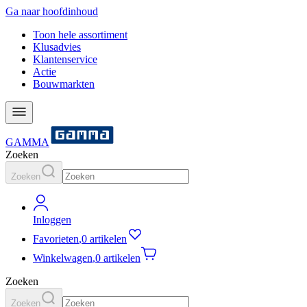
Ga naar hoofdinhoud
Toon hele assortiment
Klusadvies
Klantenservice
Actie
Bouwmarkten
GAMMA
Zoeken
Zoeken
Inloggen
Favorieten
,
0 artikelen
Winkelwagen
,
0 artikelen
Zoeken
Zoeken