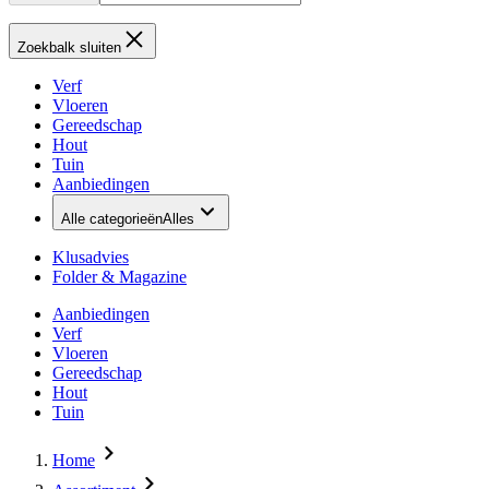
Zoekbalk sluiten
Verf
Vloeren
Gereedschap
Hout
Tuin
Aanbiedingen
Alle categorieën
Alles
Klusadvies
Folder & Magazine
Aanbiedingen
Verf
Vloeren
Gereedschap
Hout
Tuin
Home