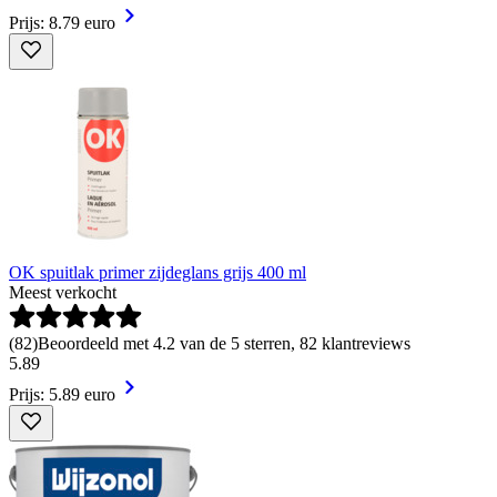
Prijs: 8.79 euro
OK spuitlak primer zijdeglans grijs 400 ml
Meest verkocht
(
82
)
Beoordeeld met 4.2 van de 5 sterren, 82 klantreviews
5
.
89
Prijs: 5.89 euro