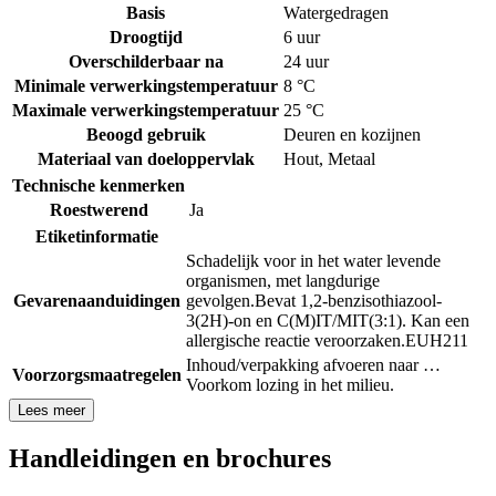
Basis
Watergedragen
Droogtijd
6 uur
Overschilderbaar na
24 uur
Minimale verwerkingstemperatuur
8 °C
Maximale verwerkingstemperatuur
25 °C
Beoogd gebruik
Deuren en kozijnen
Materiaal van doeloppervlak
Hout
,
Metaal
Technische kenmerken
Roestwerend
Ja
Etiketinformatie
Schadelijk voor in het water levende
organismen, met langdurige
Gevarenaanduidingen
gevolgen.
Bevat 1,2-benzisothiazool-
3(2H)-on en C(M)IT/MIT(3:1). Kan een
allergische reactie veroorzaken.
EUH211
Inhoud/verpakking afvoeren naar …
Voorzorgsmaatregelen
Voorkom lozing in het milieu.
Lees meer
Handleidingen en brochures