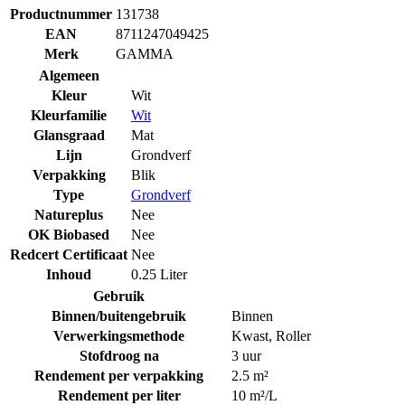
Productnummer
131738
EAN
8711247049425
Merk
GAMMA
Algemeen
Kleur
Wit
Kleurfamilie
Wit
Glansgraad
Mat
Lijn
Grondverf
Verpakking
Blik
Type
Grondverf
Natureplus
Nee
OK Biobased
Nee
Redcert Certificaat
Nee
Inhoud
0.25 Liter
Gebruik
Binnen/buitengebruik
Binnen
Verwerkingsmethode
Kwast
,
Roller
Stofdroog na
3 uur
Rendement per verpakking
2.5 m²
Rendement per liter
10 m²/L