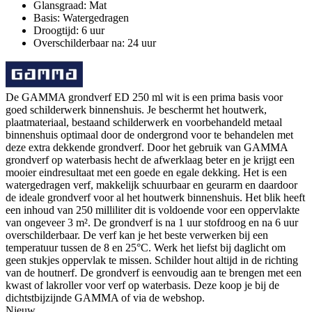
Glansgraad: Mat
Basis: Watergedragen
Droogtijd: 6 uur
Overschilderbaar na: 24 uur
De GAMMA grondverf ED 250 ml wit is een prima basis voor
goed schilderwerk binnenshuis. Je beschermt het houtwerk,
plaatmateriaal, bestaand schilderwerk en voorbehandeld metaal
binnenshuis optimaal door de ondergrond voor te behandelen met
deze extra dekkende grondverf. Door het gebruik van GAMMA
grondverf op waterbasis hecht de afwerklaag beter en je krijgt een
mooier eindresultaat met een goede en egale dekking. Het is een
watergedragen verf, makkelijk schuurbaar en geurarm en daardoor
de ideale grondverf voor al het houtwerk binnenshuis. Het blik heeft
een inhoud van 250 milliliter dit is voldoende voor een oppervlakte
van ongeveer 3 m². De grondverf is na 1 uur stofdroog en na 6 uur
overschilderbaar. De verf kan je het beste verwerken bij een
temperatuur tussen de 8 en 25°C. Werk het liefst bij daglicht om
geen stukjes oppervlak te missen. Schilder hout altijd in de richting
van de houtnerf. De grondverf is eenvoudig aan te brengen met een
kwast of lakroller voor verf op waterbasis. Deze koop je bij de
dichtstbijzijnde GAMMA of via de webshop.
Nieuw