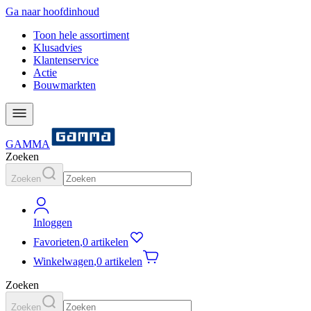
Ga naar hoofdinhoud
Toon hele assortiment
Klusadvies
Klantenservice
Actie
Bouwmarkten
GAMMA
Zoeken
Zoeken
Inloggen
Favorieten
,
0 artikelen
Winkelwagen
,
0 artikelen
Zoeken
Zoeken