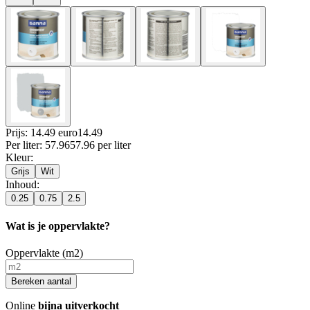
Prijs: 14.49 euro
14
.
49
Per
liter
:
57.96
57.96
per
liter
Kleur
:
Grijs
Wit
Inhoud
:
0.25
0.75
2.5
Wat is je oppervlakte?
Oppervlakte (m2)
Bereken aantal
Online
bijna uitverkocht