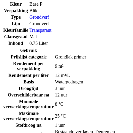
Kleur
Base P
Verpakking
Blik
Type
Grondverf
Lijn
Grondverf
Kleurfamilie
Transparant
Glansgraad
Mat
Inhoud
0.75 Liter
Gebruik
Prijslijst categorie
Grondlak primer
Rendement per
9 m²
verpakking
Rendement per liter
12 m²/L
Basis
Watergedragen
Droogtijd
3 uur
Overschilderbaar na
12 uur
Minimale
8 °C
verwerkingstemperatuur
Maximale
25 °C
verwerkingstemperatuur
Stofdroog na
1 uur
Bestaande verflagen
,
Deuren en