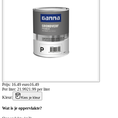
Prijs: 16.49 euro
16
.
49
Per
liter
:
21.99
21.99
per
liter
Kleur
:
Kies je kleur
Wat is je oppervlakte?