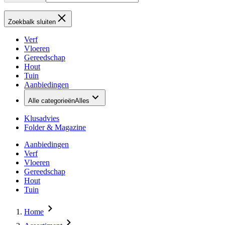
Zoekbalk sluiten
Verf
Vloeren
Gereedschap
Hout
Tuin
Aanbiedingen
Alle categorieën
Alles
Klusadvies
Folder & Magazine
Aanbiedingen
Verf
Vloeren
Gereedschap
Hout
Tuin
Home