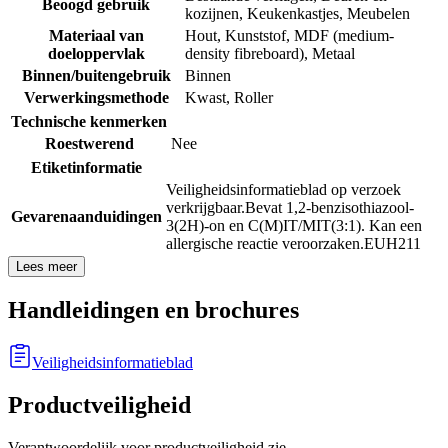
Beoogd gebruik
kozijnen
,
Keukenkastjes
,
Meubelen
Materiaal van
Hout
,
Kunststof
,
MDF (medium-
doeloppervlak
density fibreboard)
,
Metaal
Binnen/buitengebruik
Binnen
Verwerkingsmethode
Kwast
,
Roller
Technische kenmerken
Roestwerend
Nee
Etiketinformatie
Veiligheidsinformatieblad op verzoek
verkrijgbaar.
Bevat 1,2-benzisothiazool-
Gevarenaanduidingen
3(2H)-on en C(M)IT/MIT(3:1). Kan een
allergische reactie veroorzaken.
EUH211
Lees meer
Handleidingen en brochures
Veiligheidsinformatieblad
Productveiligheid
Verantwoordelijk voor productveiligheid zie