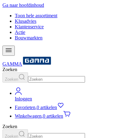
Ga naar hoofdinhoud
Toon hele assortiment
Klusadvies
Klantenservice
Actie
Bouwmarkten
GAMMA
Zoeken
Zoeken
Inloggen
Favorieten
,
0 artikelen
Winkelwagen
,
0 artikelen
Zoeken
Zoeken