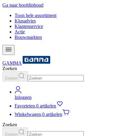
Ga naar hoofdinhoud
Toon hele assortiment
Klusadvies
Klantenservice
Actie
Bouwmarkten
GAMMA
Zoeken
Zoeken
Inloggen
Favorieten
,
0 artikelen
Winkelwagen
,
0 artikelen
Zoeken
Zoeken