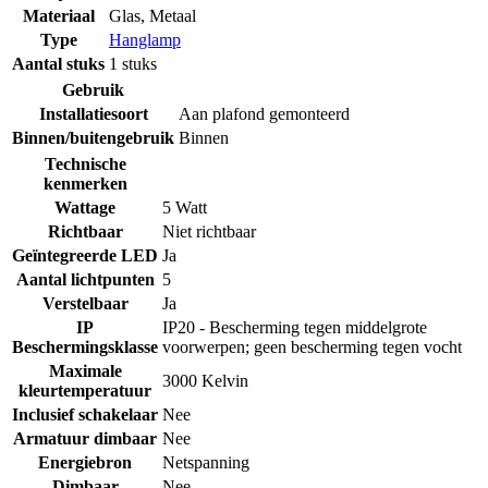
Materiaal
Glas
,
Metaal
Type
Hanglamp
Aantal stuks
1 stuks
Gebruik
Installatiesoort
Aan plafond gemonteerd
Binnen/buitengebruik
Binnen
Technische
kenmerken
Wattage
5 Watt
Richtbaar
Niet richtbaar
Geïntegreerde LED
Ja
Aantal lichtpunten
5
Verstelbaar
Ja
IP
IP20 - Bescherming tegen middelgrote
Beschermingsklasse
voorwerpen; geen bescherming tegen vocht
Maximale
3000 Kelvin
kleurtemperatuur
Inclusief schakelaar
Nee
Armatuur dimbaar
Nee
Energiebron
Netspanning
Dimbaar
Nee