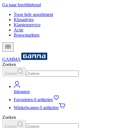
Ga naar hoofdinhoud
Toon hele assortiment
Klusadvies
Klantenservice
Actie
Bouwmarkten
GAMMA
Zoeken
Zoeken
Inloggen
Favorieten
,
0 artikelen
Winkelwagen
,
0 artikelen
Zoeken
Zoeken