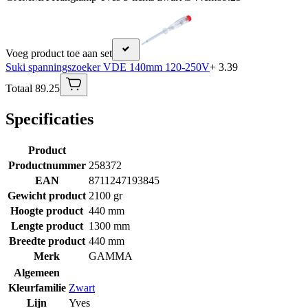
Voeg product toe aan set
Suki spanningszoeker VDE 140mm 120-250V
+ 3.39
Totaal 89.25
Specificaties
Product
Productnummer
258372
EAN
8711247193845
Gewicht product
2100 gr
Hoogte product
440 mm
Lengte product
1300 mm
Breedte product
440 mm
Merk
GAMMA
Algemeen
Kleurfamilie
Zwart
Lijn
Yves