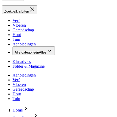
Zoekbalk sluiten
Verf
Vloeren
Gereedschap
Hout
Tuin
Aanbiedingen
Alle categorieën
Alles
Klusadvies
Folder & Magazine
Aanbiedingen
Verf
Vloeren
Gereedschap
Hout
Tuin
Home