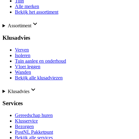
Tuin
Alle merken
Bekijk het assortiment
Assortiment
Klusadvies
Verven
Isoleren
Tuin aanleg en onderhoud
Vloer leggen
Wanden
Bekijk alle klusadviezen
Klusadvies
Services
Gereedschap huren
Klusservice
Bezorgen
PostNL Pakketpunt
Bekijk alle services