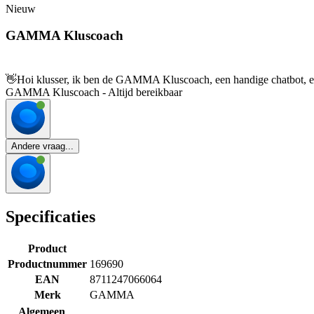
Nieuw
GAMMA Kluscoach
👋
Hoi klusser, ik ben de GAMMA Kluscoach, een handige chatbot, en 
GAMMA Kluscoach - Altijd bereikbaar
Andere vraag...
Specificaties
Product
Productnummer
169690
EAN
8711247066064
Merk
GAMMA
Algemeen