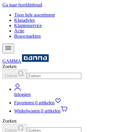
Ga naar hoofdinhoud
Toon hele assortiment
Klusadvies
Klantenservice
Actie
Bouwmarkten
GAMMA
Zoeken
Zoeken
Inloggen
Favorieten
,
0 artikelen
Winkelwagen
,
0 artikelen
Zoeken
Zoeken